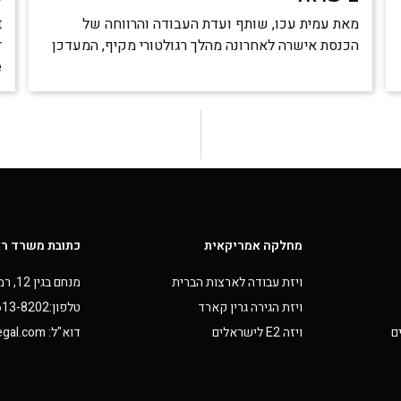
מאת עמית עכו, שותף ועדת העבודה והרווחה של
t
הכנסת אישרה לאחרונה מהלך רגולטורי מקיף, המעדכן
r
e
מחלקה אמריקאית
כתובת משרד ר
ויזת עבודה לארצות הברית
מנחם בגין 12, רמת גן, ישראל
ויזת הגירה גרין קארד
טלפון:03-613-8202
ם
ויזה E2 לישראלים
דוא"ל: info@ktalegal.com