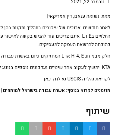
נובמבר 22, 2021
מאת: נשואה עזאם, דין אמריקאי|
כהוכחה להרשאת העסקה למעסיקים.
חלק מבני זוג H-4, E או L המחזיקים כיום באשרת עבודה ייהנו גם מהארכה אוטומטית אם יגישו בקשה להארכה בזמן לפני שה EAD שלהם יפוג והם ימשיכו להחזיק ב-I-94 בתוקף.
KTA ימשיך לעקוב אחר שינויים ועדכונים נוספים בנוגע למדיניות האמריקאית בתחום אשרות העבודה בכלל ובני זוג בפרט.
לקריאת נהלי ה USCIS נא לחץ כאן
מוזמנים לקרוא בנוסף:
אשרת עבודה בישראל למומחים
|
שיתוף