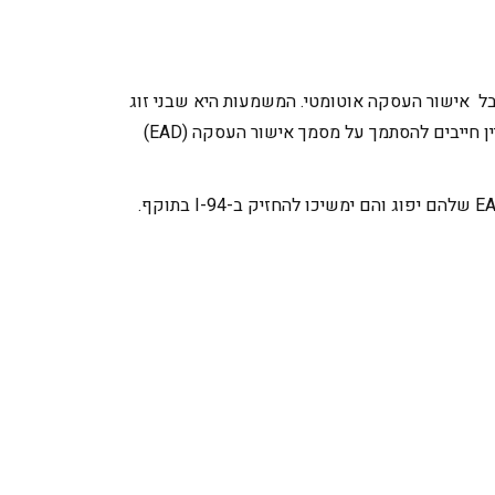
של בעלי אשרה L ו E בארה"ב לעבוד, הם יכולים כעת לקבל אישור העסקה אוטומטי. המשמעות היא שבני זוג
התלויים בE ו L אינם צריכים עוד להגיש בקשה לאישור עבודה. **עד ש-USCIS יישם את השינויים האלה ב- I-94, בני זוג עדיין חייבים להסתמך על מסמך אישור העסקה (EAD)