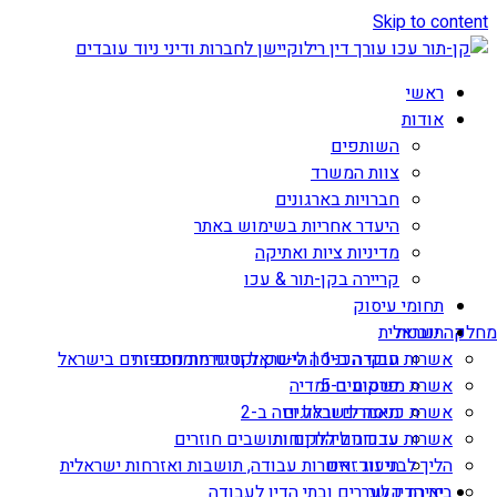
Skip to content
ראשי
אודות
השותפים
צוות המשרד
חברויות בארגונים
היעדר אחריות בשימוש באתר
מדיניות ציות ואתיקה
קריירה בקן-תור & עכו
תחומי עיסוק
תובנות
מחלקה ישראלית
אשרות עבודה ב-1 | הי-טק וקטגוריות נוספות
חוקי הכניסה לישראל ודיני מומחים זרים בישראל
אשרת משקיע ב-5
פרסומים ומדיה
מאמרים ובלוגים
אשרת כניסה לישראל ויזה ב-2
עדכונים ללקוחות
אשרות עבודה ליהודים ותושבים חוזרים
הליך לבני זוג זרים
תיעוד: אשרות עבודה, תושבות ואזרחות ישראלית
יצירת קשר
בית הדין לעררים ובתי הדין לעבודה