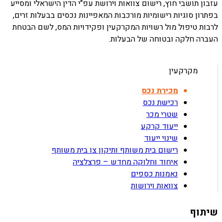
עזבון תושבי
חוץ, רישום צוואות וירושת עפ"י הדין הישראלי ומסייע
בפתרון סוגיות רישומיות
מורכבות המאפיינות נכסים בבעלות זרים,
לרבות טיפול מול רשויות המקרקעין ופקידויות
המס, לשם הבטחת
העברה חלקה ובטוחה של הבעלות.
מקרקעין
מכירת נכס
רכישת נכס
שטרי מכר
ייעוד קרקע
שינוי ייעוד
רישום בית משותף ותיקון צו בית משותף
איחוד וחלוקה מחדש – פרצלציה
נאמנות כספים
צוואות וירושות
שיתוף