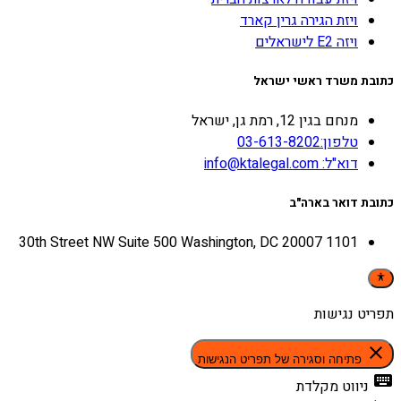
ויזת הגירה גרין קארד
ויזה E2 לישראלים
כתובת משרד ראשי ישראל
מנחם בגין 12, רמת גן, ישראל
טלפון:03-613-8202
דוא"ל: info@ktalegal.com
כתובת דואר בארה"ב
1101 30th Street NW Suite 500 Washington, DC 20007
תפריט נגישות
close
פתיחה וסגירה של תפריט הנגישות
keyboard
ניווט מקלדת