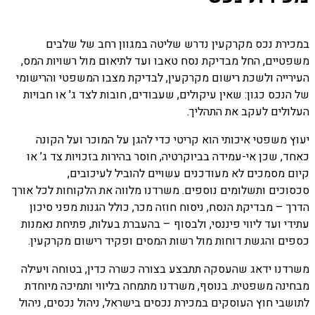
במכירת נכס מקרקעין נדרש שליטה במגוון רחב של שלבים
משפטיים, החל מבדיקת נסח טאבו ועד לתיאום מול רשויות המס,
העירייה ולשכת רישום מקרקעין, לבדיקת מצבו המשפטי והרישומי
של הנכס כגון: שאין עיקולים, שעבודים, חובות לצד ג' או חבויות
העלולים לעקב את התהליך.
יעוץ משפטי
איכותי הוא קריטי כדי להגן על המוכר ועל הקונה
כאחד, שכן אי-עמידה בביוקרטיה, חוסר
בהירות בזכויות צד ג’ או
קיום מסמכים לא מעודכנים עשויים להוביל לעיכובים,
סכסוכים
ותשלומים נוספים. משרדנו מלווה את הלקוחות לכל אורך
הדרך – מבדיקת הנסח, ניסוח
חוזה מכר, כולל הגנות מפני סיכון
עתידי ועד ליווי פיננסי, ולבסוף – בהעברת בעלות,
פתיחת נאמנות
כספים והגשת דוחות מול רשות המסים ופקיד רישום מקרקעין.
משרדנו ידאג שהעסקה
תתבצע בצורה כשרה כדין, בטוחה ויעילה
מבחינה משפטית.
בנוסף, משרדנו מתמחה בליווי ותמיכה
מיוחדת
לתושבי חוץ העוסקים במכירת נכסים בישראל, ניהול נכסים, ניהול