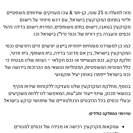
מזה למעלה מ 25 שנה, קן-תור
&
עכו מעניקים שירותים משפטיים
וליווי בתחום המקרקעין בישראל, עם דגש מיוחד על רישום
מקרקעין בטאבו, רישום בתים משותפים, הסדרת רישום בדירה ניהול
נכסים והעברה בין דורית של נכסי נדל"ן בישראל וכו.
כמו כן למשרדנו מומחיות ייחודית בייצוג יורשים זרים היורשים נכסי
המקרקעין בישראל, בין אם מדובר בדירה, בית משותף, בית פרטי,
חלקת קרקע, נכס תעשייתי או נכס חקלאי – הצוות שלנו מבטיח כי
כלל הסוגיות המשפטיות, המנהליות ונושאי מס הכרוכות בירושה של
נכס בישראל ייפתרו באופן יעיל ומקצועי
.
בנוסף, מחלקת המקרקעין שלנו מעניקה ללקוחות שירות מקיף
בנושאי תכנון, שינוי ייעוד ותב
"
עות, המאפשר לנו ללוות משקיעים
ובעלי נכסים בכל ההיבטים הרגולטוריים של שימושי קרקע בישראל
.
שירותי המחלקה כוללים
:
עסקאות מקרקעין: רכישה או מכירה של נכסים למגורים