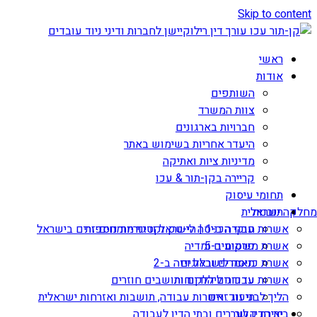
Skip to content
ראשי
אודות
השותפים
צוות המשרד
חברויות בארגונים
היעדר אחריות בשימוש באתר
מדיניות ציות ואתיקה
קריירה בקן-תור & עכו
תחומי עיסוק
תובנות
מחלקה ישראלית
אשרות עבודה ב-1 | הי-טק וקטגוריות נוספות
חוקי הכניסה לישראל ודיני מומחים זרים בישראל
אשרת משקיע ב-5
פרסומים ומדיה
מאמרים ובלוגים
אשרת כניסה לישראל ויזה ב-2
עדכונים ללקוחות
אשרות עבודה ליהודים ותושבים חוזרים
הליך לבני זוג זרים
תיעוד: אשרות עבודה, תושבות ואזרחות ישראלית
יצירת קשר
בית הדין לעררים ובתי הדין לעבודה