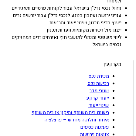
ולמסחר
ניהול נכסי נדל
"
ן בישראל עבור לקוחות פרטיים ותאגידיים
ענייני ירושה ועיזבון בנוגע לנכסי נדל
"
ן עבור יורשים זרים
ייעוץ בדיני תכנון, שינוי ייעוד ותב
"
עות
ייצוג מול רשויות מקומיות וועדות תכנון
ליווי משפטי ומנהלי לתושבי חוץ ואזרחים זרים המחזיקים
נכסים בישראל
מקרקעין
מכירת נכס
רכישת נכס
שטרי מכר
ייעוד קרקע
שינוי ייעוד
רישום בית משותף ותיקון צו בית משותף
איחוד וחלוקה מחדש – פרצלציה
נאמנות כספים
צוואות וירושות