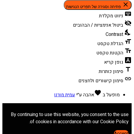
close
פתיחה וסגירה של תפריט הנגישות
keyboard
ניווט מקלדת
visibility_off
ביטול אנימציות / הבהובים
nights_stay
Contrast
format_size
הגדלת טקסט
text_fields
הקטנת טקסט
font_download
גופן קריא
title
סימון כותרות
link
סימון קישורים ולחצנים
favorite
מופעל ב
אהבה
ע״י
עמית מורנו
By continuing to use this website, you consent to the use
of cookies in accordance with our Cookie Policy.
Accept