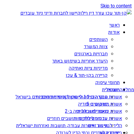
Skip to content
ראשי
אודות
השותפים
צוות המשרד
חברויות בארגונים
היעדר אחריות בשימוש באתר
מדיניות ציות ואתיקה
קריירה בקן-תור & עכו
תחומי עיסוק
תובנות
מחלקה ישראלית
אשרות עבודה ב-1 | הי-טק וקטגוריות נוספות
חוקי הכניסה לישראל ודיני מומחים זרים בישראל
אשרת משקיע ב-5
פרסומים ומדיה
מאמרים ובלוגים
אשרת כניסה לישראל ויזה ב-2
עדכונים ללקוחות
אשרות עבודה ליהודים ותושבים חוזרים
הליך לבני זוג זרים
תיעוד: אשרות עבודה, תושבות ואזרחות ישראלית
יצירת קשר
בית הדין לעררים ובתי הדין לעבודה