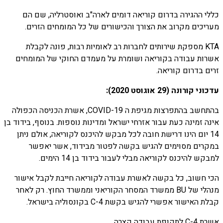
כללי ההגירה בדרום קוריאה דומים לארה"ב ואוסטרליה, שם הם
מעריכים מקרוב את הצורך והכישורים של כל המומחים הזרים.
KTA מספקת שירותים לחברות רב לאומיות רבות, פונה לקבלת
אשרות עבודה בקוריאה ושומרת על מעמדם החוקי של המומחים
זרים בדרום קוריאה.
עדכוני קורונה (29 אוגוסט 2020):
בהתחשב בהתפרצות מגיפת ה COVID-19, אשרת הכניסה הכפולה
אינה זמינה כעת עבור אזרחי ישראל ומדינות נוספות. בנוסף, בידוד בן
14 יום הינו דרישת חובה לכל מבקש להיכנס לקוריאה, אולם ניתן
במקרים מסוימים להגיש בקשה לפטור מבידוד, אשר יאפשר
למבקש להיכנס לקוריאה מבלי לעבור בידוד בן 14 הימים.
הכי חשוב, כל בקשה לאשרת עבודה לקוריאה חייבת לקבל אישור
מנהלי של BU ממשרד המסחר הקוריאני וממשרד החוץ. רק לאחר
קבלת האישור אפשרי להגיש בקשת C-4 בקונסוליה בישראל.
אשרת C-4 לתקופת עבודה קצרה