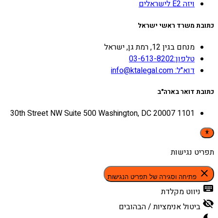
ויזה E2 לישראלים
כתובת משרד ראשי ישראל
מנחם בגין 12, רמת גן, ישראל
טלפון:03-613-8202
דוא"ל: info@ktalegal.com
כתובת דואר בארה"ב
1101 30th Street NW Suite 500 Washington, DC 20007
תפריט נגישות
close
פתיחה וסגירה של תפריט הנגישות
keyboard
ניווט מקלדת
visibility_off
ביטול אנימציות / הבהובים