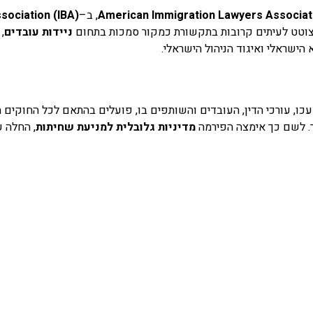
American Immigration Lawyers Associat
,
ב
–
ssociation (IBA)
וטט לעיתים קרובות בתקשורת כמקור סמכות בתחום
ניידות עובדים
,
 הישראלי ואיגוד הניהול הישראלי
.
עכו, עורכי הדין, העובדים והשותפים בו, פועלים בהתאם לכל החוקים ה
ור. לשם כך אימצה הפירמה
מדיניות גלובלית למניעת שחיתות
,
החלה על