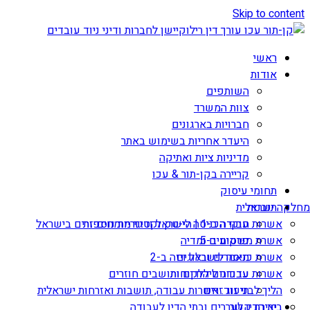
Skip to content
ראשי
אודות
השותפים
צוות המשרד
חברויות בארגונים
היעדר אחריות בשימוש באתר
מדיניות ציות ואתיקה
קריירה בקן-תור & עכו
תחומי עיסוק
תובנות
מחלקה ישראלית
אשרות עבודה ב-1 | הי-טק וקטגוריות נוספות
חוקי הכניסה לישראל ודיני מומחים זרים בישראל
אשרת משקיע ב-5
פרסומים ומדיה
מאמרים ובלוגים
אשרת כניסה לישראל ויזה ב-2
עדכונים ללקוחות
אשרות עבודה ליהודים ותושבים חוזרים
הליך לבני זוג זרים
תיעוד: אשרות עבודה, תושבות ואזרחות ישראלית
יצירת קשר
בית הדין לעררים ובתי הדין לעבודה