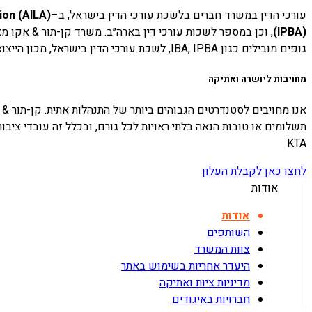
עורכי הדין במשרד חברים בלשכת עורכי הדין בישראל, ב
–
ion (AILA)
(IPBA)
,
וכן במספר לשכות עורכי דין בארה״ב. משרד קן-תור
&
אקו מצ
גופים מובילים כגון
IBA, IPBA,
לשכת עורכי הדין בישראל, מכון הייצוא
מחויבות ליושרה ואתיקה
אנו מחויבים לסטנדרטים הגבוהים ביותר של התנהלות אתית. קן-תור
&
תשלומים או טובות הנאה בלתי ראויות לכל גורם, ובכלל זה עובדי ציב
KTA
לחצו כאן לקבלת העלון
אודות
אודות
השותפים
צוות המשרד
היעדר אחריות בשימוש באתר
מדיניות ציות ואתיקה
חברויות באיגודים