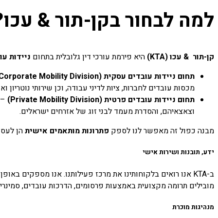
למה לבחור בקן-תור & עכו?
קן-תור
& עכו
(KTA)
היא פירמת עורכי דין גלובלית בתחום
ניידות עו
תחום ניידות עובדים עסקית
(Corporate Mobility Division)
מכסות עובדים לחברות, ציות לדיני עבודה, וכן שירותי נוטריון 
תחום ניידות עובדים פרטית
(Private Mobility Division)
–
וצאצאיהם, והסדרת מעמד לבני זוג של אזרחים ישראלים
.
מבנה כפול זה מאפשר לנו לספק
פתרונות מותאמים אישית
הן לעסק
ידע, תובנות ושירות אישי
ב
-KTA
אנו רואים בלקוחותינו את מרכז פעילותנו. אנו מספקים באופ
מובילים תרומה מקצועית באמצעות פרסומים, הדרכות עובדים, סמינרים, ו
מנהיגות מוכרת