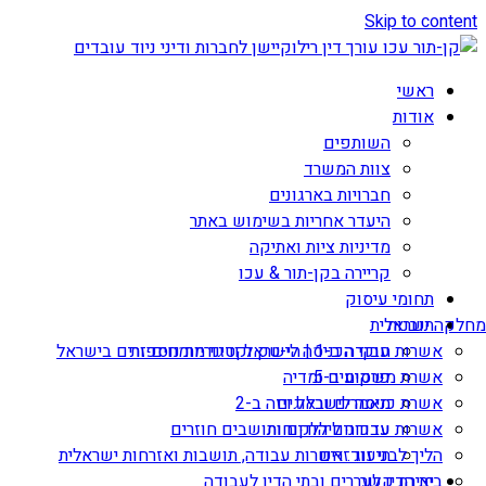
Skip to content
ראשי
אודות
השותפים
צוות המשרד
חברויות בארגונים
היעדר אחריות בשימוש באתר
מדיניות ציות ואתיקה
קריירה בקן-תור & עכו
תחומי עיסוק
תובנות
מחלקה ישראלית
אשרות עבודה ב-1 | הי-טק וקטגוריות נוספות
חוקי הכניסה לישראל ודיני מומחים זרים בישראל
אשרת משקיע ב-5
פרסומים ומדיה
מאמרים ובלוגים
אשרת כניסה לישראל ויזה ב-2
עדכונים ללקוחות
אשרות עבודה ליהודים ותושבים חוזרים
הליך לבני זוג זרים
תיעוד: אשרות עבודה, תושבות ואזרחות ישראלית
יצירת קשר
בית הדין לעררים ובתי הדין לעבודה