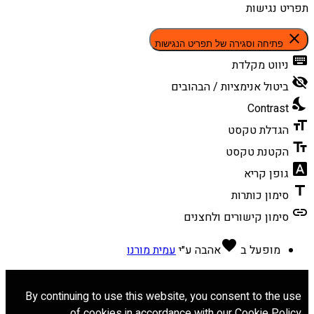
תפריט נגישות
close
פתיחה וסגירה של תפריט הנגישות
keyboard
ניווט מקלדת
visibility_off
ביטול אנימציות / הבהובים
nights_stay
Contrast
format_size
הגדלת טקסט
text_fields
הקטנת טקסט
font_download
גופן קריא
title
סימון כותרות
link
סימון קישורים ולחצנים
favorite
מופעל ב
אהבה
ע״י
עמית מורנו
By continuing to use this website, you consent to the use
of cookies in accordance with our Cookie Policy.