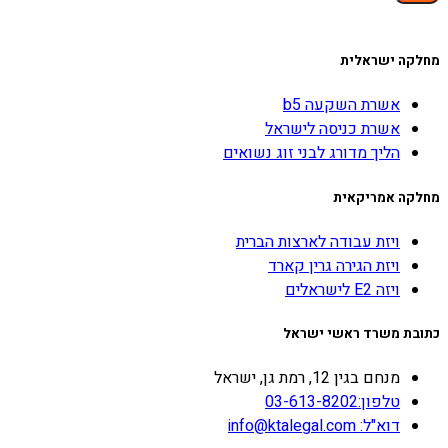
מחלקה ישראלית
אשרת השקעה b5
אשרת כניסה לישראל
הליך מדורג לבני זוג נשואים
מחלקה אמריקאית
ויזת עבודה לארצות הברית
ויזת הגירה גרין קארד
ויזה E2 לישראלים
כתובת משרד ראשי ישראל
מנחם בגין 12, רמת גן, ישראל
טלפון:03-613-8202
דוא"ל: info@ktalegal.com