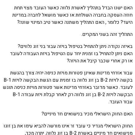
האם ישנו הבדל בתהליך לאשרת נלווה כאשר העובד מצוי תחת
חוזה העסקה בחברה השולחת או כאשר מושאל לחברה במדינת
היעד? כלומר , האם התהליך משתנה כאשר טיב המינוי שונה?
התהליך זהה בשני המקרים.
באיזה נקודה ניתן להתחיל בטיפול בויזה עבור בני זוג נלווים?
האם ניתן להתחיל בו זמנית יחד עם הטיפול בויזת העבודה לעובד
או רק אחרי שכבר קיבל את הויזה?
עבור אזרחי מדינות שאינן פטורות מויזת כניסה יהיה צורך בהגשת
בקשה לויזת B-2 בן זוג נלווה בו זמנית עם הגשת הבקשה לויזת B-1
לעובד. כאשר מדובר באזרחי מדינות אשר פטורות מויזת כניסה תוגש
הבקשה לויזת B-2 בן זוג נלווה רק לאחר קבלת ויזת עבודה B-1
עבור העובד.
האם החוק הישראלי מכיר בנישואים חד מיניים?
החוק הישראלי מגדיר כי עובד זר אינו מורשה להביא עימו את בן זוגו
מנישואים חד מיניים באשרת B-2 בן זוג נלווה. יתרה מכך,