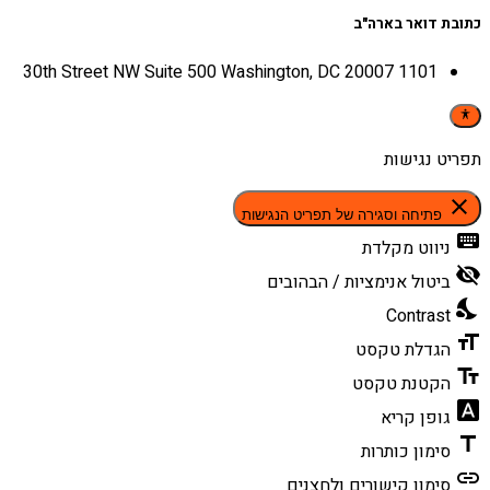
כתובת דואר בארה"ב
1101 30th Street NW Suite 500 Washington, DC 20007
תפריט נגישות
close
פתיחה וסגירה של תפריט הנגישות
keyboard
ניווט מקלדת
visibility_off
ביטול אנימציות / הבהובים
nights_stay
Contrast
format_size
הגדלת טקסט
text_fields
הקטנת טקסט
font_download
גופן קריא
title
סימון כותרות
link
סימון קישורים ולחצנים