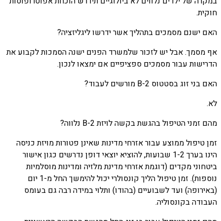
במקרה של ילדים נלווים לא ביולוגיים תידרש הוכחת אפוטרופוסות
חוקית.
האם ישנם מסמכים בתהליך אשר ידרשו ליגליזציה?
אף מסמך. אבל יש לזכור שלמשרד הפנים ישנה הסמכות לקבוע את
הדרישות עבור מסמכים ספציפיים אם ימצאו לנכון.
האם בני זוג בסטטוס B-2 מורשים לעבוד?
לא.
מהם זמני הטיפול בהגשת בקשה לויזת B-2 נלווה?
זמן טיפול ממוצע עבור אזרחי מדינות שאינן פטורות מויזת כניסה
הינו בערך 1-2 שבועות, להוציא יוצאי דופן נדרשים כגון אישור
ביטחוני מקדים (דוגמת אזרחי מדינת מלזיה ומדינות מוסלמיות
נוספות). זמן טיפול הליך קונסולרי יכול להימשך החל מ-1 יום
(באירופה) ועד לשבועיים (בהודו) ותלוי במידה רבה גם בעומס
העבודה בקונסוליה.