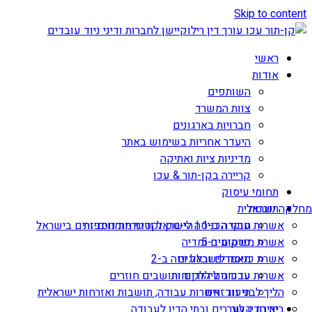
Skip to content
ראשי
אודות
השותפים
צוות המשרד
חברויות בארגונים
היעדר אחריות בשימוש באתר
מדיניות ציות ואתיקה
קריירה בקן-תור & עכו
תחומי עיסוק
תובנות
מחלקה ישראלית
אשרות עבודה ב-1 | הי-טק וקטגוריות נוספות
חוקי הכניסה לישראל ודיני מומחים זרים בישראל
אשרת משקיע ב-5
פרסומים ומדיה
מאמרים ובלוגים
אשרת כניסה לישראל ויזה ב-2
עדכונים ללקוחות
אשרות עבודה ליהודים ותושבים חוזרים
הליך לבני זוג זרים
תיעוד: אשרות עבודה, תושבות ואזרחות ישראלית
יצירת קשר
בית הדין לעררים ובתי הדין לעבודה