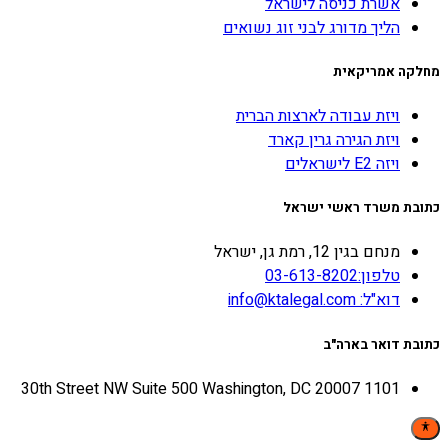
אשרת כניסה לישראל
הליך מדורג לבני זוג נשואים
מחלקה אמריקאית
ויזת עבודה לארצות הברית
ויזת הגירה גרין קארד
ויזה E2 לישראלים
כתובת משרד ראשי ישראל
מנחם בגין 12, רמת גן, ישראל
טלפון:03-613-8202
דוא"ל: info@ktalegal.com
כתובת דואר בארה"ב
1101 30th Street NW Suite 500 Washington, DC 20007