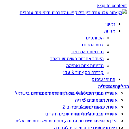
Skip to content
ראשי
אודות
השותפים
צוות המשרד
חברויות בארגונים
היעדר אחריות בשימוש באתר
מדיניות ציות ואתיקה
קריירה בקן-תור & עכו
תחומי עיסוק
תובנות
מחלקה ישראלית
אשרות עבודה ב-1 | הי-טק וקטגוריות נוספות
חוקי הכניסה לישראל ודיני מומחים זרים בישראל
אשרת משקיע ב-5
פרסומים ומדיה
מאמרים ובלוגים
אשרת כניסה לישראל ויזה ב-2
עדכונים ללקוחות
אשרות עבודה ליהודים ותושבים חוזרים
הליך לבני זוג זרים
תיעוד: אשרות עבודה, תושבות ואזרחות ישראלית
יצירת קשר
בית הדין לעררים ובתי הדין לעבודה