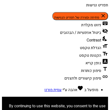
תפריט נגישות
close
פתיחה וסגירה של תפריט הנגישות
keyboard
ניווט מקלדת
visibility_off
ביטול אנימציות / הבהובים
nights_stay
Contrast
format_size
הגדלת טקסט
text_fields
הקטנת טקסט
font_download
גופן קריא
title
סימון כותרות
link
סימון קישורים ולחצנים
favorite
מופעל ב
אהבה
ע״י
עמית מורנו
By continuing to use this website, you consent to the use