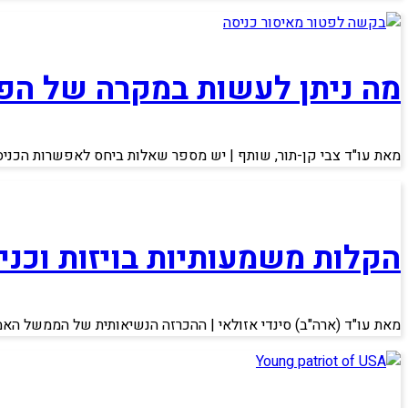
מה ניתן לעשות במקרה של הפ
מאת עו"ד צבי קן-תור, שותף | יש מספר שאלות ביחס לאפשרות הכניס
הקלות משמעותיות בויזות וכניסה לארה"ב | ש
מאת עו"ד (ארה"ב) סינדי אזולאי | ההכרזה הנשיאותית של הממשל ה