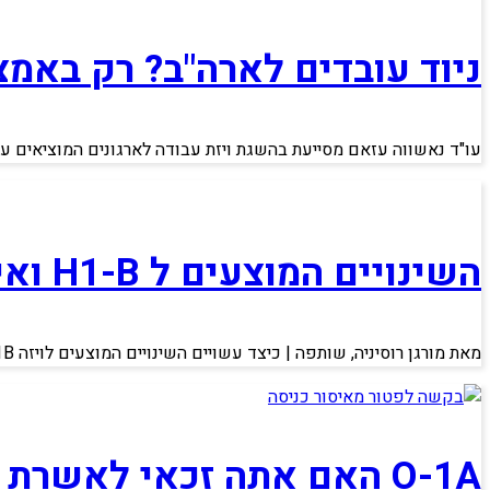
ניוד עובדים לארה"ב? רק באמצ
עו"ד נאשווה עזאם מסייעת בהשגת ויזת עבודה לארגונים המוציאים עו
השינויים המוצעים ל H1-B ואיך הם יכולים לסייע לישראלים לקבל את הויזה לארה"ב
מאת מורגן רוסיניה, שותפה | כיצד עשויים השינויים המוצעים לויזה H-1B להשפיע על הישראלים? לשינויים
O-1A האם אתה זכאי לאשרת עבודה לכשרונות מיוחדים בארה"ב: ויזת