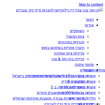
Skip to content
ראשי
אודות
השותפים
צוות המשרד
חברויות בארגונים
היעדר אחריות בשימוש באתר
מדיניות ציות ואתיקה
קריירה בקן-תור & עכו
תחומי עיסוק
תובנות
מחלקה ישראלית
אשרות עבודה ב-1 | הי-טק וקטגוריות נוספות
חוקי הכניסה לישראל ודיני מומחים זרים בישראל
אשרת משקיע ב-5
פרסומים ומדיה
מאמרים ובלוגים
אשרת כניסה לישראל ויזה ב-2
עדכונים ללקוחות
אשרות עבודה ליהודים ותושבים חוזרים
הליך לבני זוג זרים
תיעוד: אשרות עבודה, תושבות ואזרחות ישראלית
יצירת קשר
בית הדין לעררים ובתי הדין לעבודה