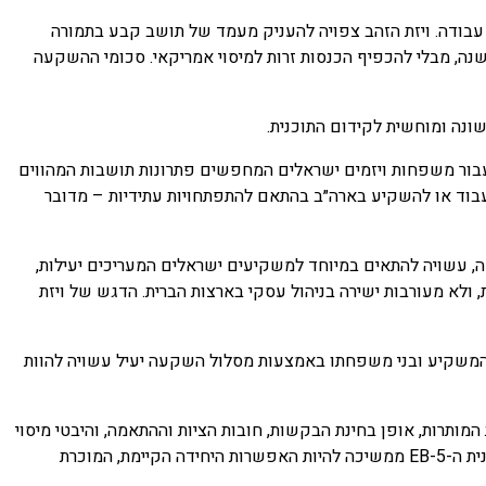
 עבודה. ויזת הזהב צפויה להעניק מעמד של תושב קבע בתמורה
ן דולר, ואילו ויזת הפלטינה תדרוש השקעה של 5 מיליון דולר ותאפשר מגורים ועבודה בארצות הברית עד 270 ימים בשנה, מבלי להכפיף הכנסות זרות למיסוי אמריקאי. סכומי ההשקעה
. עבור משפחות ויזמים ישראלים המחפשים פתרונות תושבות המהווים
 לעבוד או להשקיע בארה״ב בהתאם להתפתחויות עתידיות – מדובר
, עשויה להתאים במיוחד למשקיעים ישראלים המעריכים יעילות,
ולא מעורבות ישירה בניהול עסקי בארצות הברית. הדגש של ויזת
המשקיע ובני משפחתו באמצעות מסלול השקעה יעיל עשויה להוות
המותרות, אופן בחינת הבקשות, חובות הציות וההתאמה, והיבטי מיסוי
טרם פורסמו, וייתכן כי אתגרים משפטיים נוספים יעכבו את יישום התוכניות. עד לגיבוש מסגרת רגולטורית מלאה ולקבלת בקשות בפועל, תוכנית ה-EB-5 ממשיכה להיות האפשרות היחידה הקיימת, המוכרת