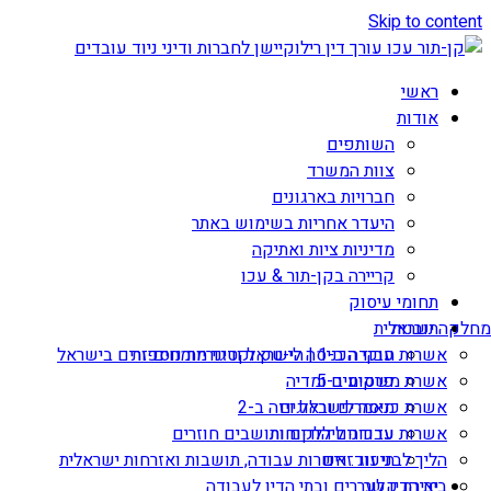
Skip to content
ראשי
אודות
השותפים
צוות המשרד
חברויות בארגונים
היעדר אחריות בשימוש באתר
מדיניות ציות ואתיקה
קריירה בקן-תור & עכו
תחומי עיסוק
תובנות
מחלקה ישראלית
אשרות עבודה ב-1 | הי-טק וקטגוריות נוספות
חוקי הכניסה לישראל ודיני מומחים זרים בישראל
אשרת משקיע ב-5
פרסומים ומדיה
מאמרים ובלוגים
אשרת כניסה לישראל ויזה ב-2
עדכונים ללקוחות
אשרות עבודה ליהודים ותושבים חוזרים
הליך לבני זוג זרים
תיעוד: אשרות עבודה, תושבות ואזרחות ישראלית
יצירת קשר
בית הדין לעררים ובתי הדין לעבודה