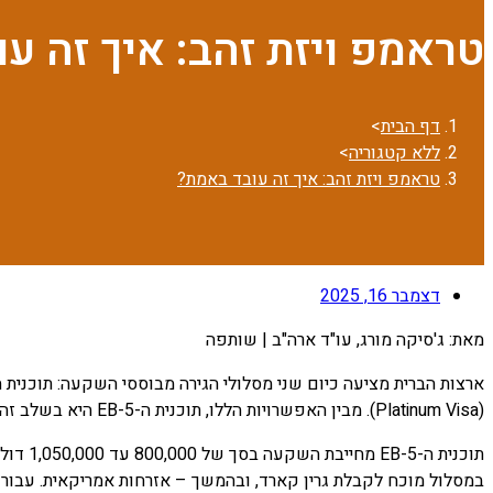
טראמפ ויזת זהב: איך זה ע
דף הבית
>
ללא קטגוריה
>
טראמפ ויזת זהב: איך זה עובד באמת?
דצמבר 16, 2025
מאת: ג'סיקה מורג, עו"ד ארה"ב | שותפה
(Platinum Visa). מבין האפשרויות הללו, תוכנית ה-EB-5 היא בשלב זה המסלול היחיד הפועל בפועל והמהווה דרך מוכחת ואמינה לקבלת מעמד של תושב קבע בארצות הברית באמצעות השקעה.
תוכנית
במסלול מוכח לקבלת גרין קארד, ובהמשך – אזרחות אמריקאית. עבור משקיעים ישר