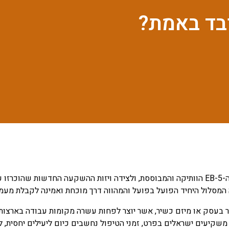
ובד באמת?
 ה-EB-5 מחייבת השקעה בסך של 800,000 עד 1,050,000 דולר בעסק או מיזם כשיר, אשר יוצר לפחות 
אלים בפרט, זמני הטיפול נחשבים כיום ליעילים יחסית, ללא עומס ויזות (acklog