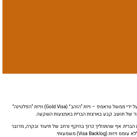
ארצות הברית מציעה כיום שני מסלולי הגירה מבוססי השקעה: תוכנית ה-EB-5 הוותיקה והמבוססת, ולצידה ויזות ההשקעה החדשות שהוכרזו על ידי ממשל טראמפ – ויזת “הזהב” (Gold Visa) וויזת “הפלטינה”
עשרה מקומות עבודה בארצות הברית. אף שהתהליך כרוך בהיקף נרחב של תיעוד ובקרה, מדובר
Visa B) משמעותי.