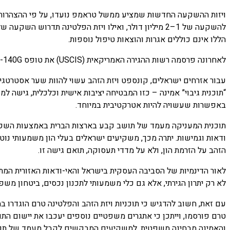
ויזות ההשקעה החדשות שמציע ממשל טראמפ נועדו, על פי ההצהרות, ל
הללו אינם כוללים אגרות והוצאות טיפול נוספות.
לאחרונה פרסמה רשות ההגירה האמריקאית (USCIS) את טופס I-140G ופתחה רישום מקדים למבקשי ויזת הזהב, צעד המהווה אינדיקציה ראשונה ומוחשית לקידום התוכנית.
עבור אזרחים ישראלים, קונספט ויזת הזהב עשוי להוות שער אסטרטגי 
“תוכנית גיבוי” אמינה – כזו המבטיחה יציבות אישית וכלכלית, גישה 
באפשרות שעשויה להיות אטרקטיבית במיוחד.
תוכנית המעניקה מעמד של תושב קבע בארצות הברית באמצעות השקעת 
ודאות וגמישות. יתרה מכך, משקיעים ישראלים בעלי הון משמעותי נוט
הזהב על הזרמת הון, ולא על מדדי תעסוקה, תואם גישה זו.
לאור הדינמיות של הסביבה העסקית בישראל והאי-ודאות האזורית ה
לא רק יתרון הגירתי, אלא גם כלי משמעותי לתכנון נכסים, ביטחון משפח
עם זאת, חשוב להדגיש כי תוכניות ויזת הזהב והפלטינה טרם הוגדרו במ
והאמינה מבחינה משפטית, למשקיעים המבקשים לקבל מעמד של תוש