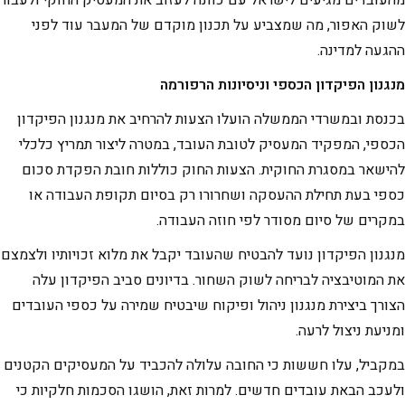
לשוק האפור, מה שמצביע על תכנון מוקדם של המעבר עוד לפני
ההגעה למדינה.
מנגנון הפיקדון הכספי וניסיונות הרפורמה
בכנסת ובמשרדי הממשלה הועלו הצעות להרחיב את מנגנון הפיקדון
הכספי, המפקיד המעסיק לטובת העובד, במטרה ליצור תמריץ כלכלי
להישאר במסגרת החוקית. הצעות החוק כוללות חובת הפקדת סכום
כספי בעת תחילת ההעסקה ושחרורו רק בסיום תקופת העבודה או
במקרים של סיום מסודר לפי חוזה העבודה.
מנגנון הפיקדון נועד להבטיח שהעובד יקבל את מלוא זכויותיו ולצמצם
את המוטיבציה לבריחה לשוק השחור. בדיונים סביב הפיקדון עלה
הצורך ביצירת מנגנון ניהול ופיקוח שיבטיח שמירה על כספי העובדים
ומניעת ניצול לרעה.
במקביל, עלו חששות כי החובה עלולה להכביד על המעסיקים הקטנים
ולעכב הבאת עובדים חדשים. למרות זאת, הושגו הסכמות חלקיות כי