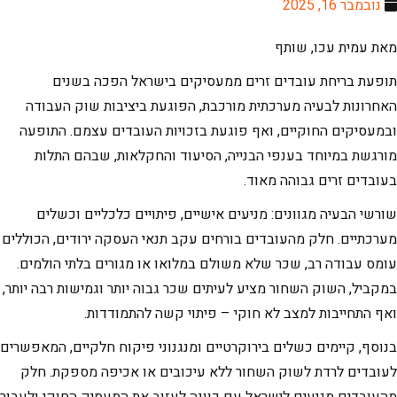
נובמבר 16, 2025
מאת עמית עכו, שותף
תופעת בריחת עובדים זרים ממעסיקים בישראל הפכה בשנים
האחרונות לבעיה מערכתית מורכבת, הפוגעת ביציבות שוק העבודה
ובמעסיקים החוקיים, ואף פוגעת בזכויות העובדים עצמם. התופעה
מורגשת במיוחד בענפי הבנייה, הסיעוד והחקלאות, שבהם התלות
בעובדים זרים גבוהה מאוד.
שורשי הבעיה מגוונים: מניעים אישיים, פיתויים כלכליים וכשלים
מערכתיים. חלק מהעובדים בורחים עקב תנאי העסקה ירודים, הכוללים
עומס עבודה רב, שכר שלא משולם במלואו או מגורים בלתי הולמים.
במקביל, השוק השחור מציע לעיתים שכר גבוה יותר וגמישות רבה יותר,
ואף התחייבות למצב לא חוקי – פיתוי קשה להתמודדות.
בנוסף, קיימים כשלים בירוקרטיים ומנגנוני פיקוח חלקיים, המאפשרים
לעובדים לרדת לשוק השחור ללא עיכובים או אכיפה מספקת. חלק
מהעובדים מגיעים לישראל עם כוונה לעזוב את המעסיק החוקי ולעבור