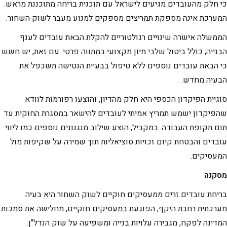
כי חלק מהעובדים מגיעים לישראל עם תוכנית בריחה מתוכננת מראש.
המערכת אינה מספקת תמריצים מספקים למנוע מעבר לשוק השחור.
הממשלה אישרה שינויים רגולטוריים להקלת הבאת עובדים לענף
הבנייה, כולל ביטול שלבי מיון מקצועי במתווה פרטי. עם זאת, יש חשש
כי הבאת עובדים נוספים ללא טיפול בבעיית הנטישה תשכפל את
הבעיה מחדש.
סוגיית הפיקדון הכספי היא חלק מהדיון, והוצעו רפורמות לוודא
שהפיקדון ישמש תמריץ אמיתי לעובדים להישאר במסגרת החוקית עד
תום תקופת העבודה. במקביל, הוצע שילוב מנגנונים נוספים כמו ליווי
עובדים והבטחת קיום זכויות סוציאליות תוך שמירה על שקיפות מול
המעסיקים.
מסקנה
בריחת עובדים זרים ממעסיקים חוקיים לשוק השחור היא בעיה
מערכתית רחבת היקף, הפוגעת במעסיקים חוקיים, מחלישה את סמכות
המדינה לפקח, מגבירה עלויות בנייה ומשפיעה על שוק הנדל"ן.