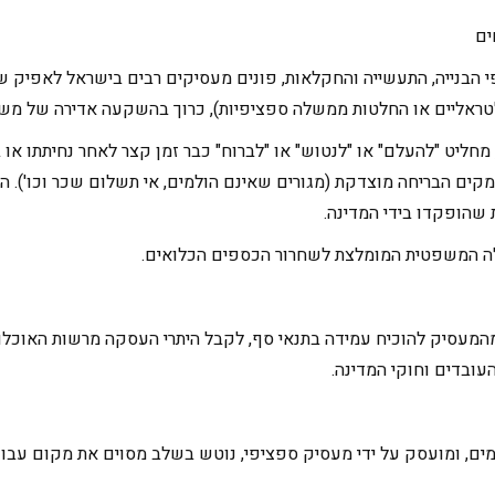
ים
 הבנייה, התעשייה והחקלאות, פונים מעסיקים רבים בישראל לאפיק של "
ראליים או החלטות ממשלה ספציפיות), כרוך בהשקעה אדירה של משא
יט "להעלם" או "לנטוש" או "לברוח" כבר זמן קצר לאחר נחיתתו או ב
ם הבריחה מוצדקת (מגורים שאינם הולמים, אי תשלום שכר וכו'). הת
שהופקדו בידי המדינה.
לה המשפטית המומלצת לשחרור הכספים הכלואים.
המעסיק להוכיח עמידה בתנאי סף, לקבל היתרי העסקה מרשות האוכלוסי
עובדים וחוקי המדינה.
ימים, ומועסק על ידי מעסיק ספציפי, נוטש בשלב מסוים את מקום עבו