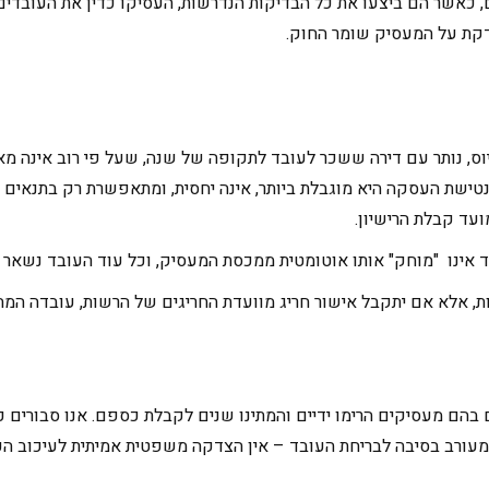
 כאשר הם ביצעו את כל הבדיקות הנדרשות, העסיקו כדין את העובדים 
דקת על המעסיק שומר החוק.
וס, נותר עם דירה ששכר לעובד לתקופה של שנה, שעל פי רוב אינה מ
8,0 ₪ לשנה לעובד) במקרה של נטישת העסקה היא מוגבלת ביותר, אינה יחסית, ומתאפשרת
עד קבלת הרישיון.
ד אינו "מוחק" אותו אוטומטית ממכסת המעסיק, וכל עוד העובד נשאר 
 אלא אם יתקבל אישור חריג מוועדת החריגים של הרשות, עובדה המח
בהם מעסיקים הרימו ידיים והמתינו שנים לקבלת כספם. אנו סבורים כי 
ה מעורב בסיבה לבריחת העובד – אין הצדקה משפטית אמיתית לעיכוב ה