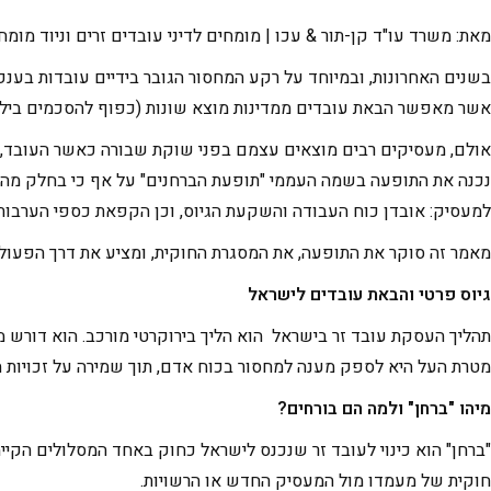
מאת: משרד עו"ד קן-תור & עכו | מומחים לדיני עובדים זרים וניוד מומח
בשנים האחרונות, ובמיוחד על רקע המחסור הגובר בידיים עובדות בענפי
אשר מאפשר הבאת עובדים ממדינות מוצא שונות (כפוף להסכמים בילט
אולם, מעסיקים רבים מוצאים עצמם בפני שוקת שבורה כאשר העובד, מחל
נכנה את התופעה בשמה העממי "תופעת הברחנים" על אף כי בחלק מהמקי
למעסיק: אובדן כוח העבודה והשקעת הגיוס, וכן הקפאת כספי הערבות 
מאמר זה סוקר את התופעה, את המסגרת החוקית, ומציע את דרך הפעו
גיוס פרטי והבאת עובדים לישראל
תהליך העסקת עובד זר בישראל הוא הליך בירוקרטי מורכב. הוא דורש מ
מטרת העל היא לספק מענה למחסור בכוח אדם, תוך שמירה על זכויות ה
מיהו "ברחן" ולמה הם בורחים
?
"ברחן" הוא כינוי לעובד זר שנכנס לישראל כחוק באחד המסלולים הקי
חוקית של מעמדו מול המעסיק החדש או הרשויות.