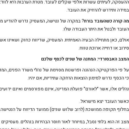
ההעסקה, לעיתים עשרות אלפי שקלים לעובד. מטרת הערבות היא לוודא ש
במידה ותידרש להרחיק את העובד.
מה קורה כשהעובד בורח
? במקרה של נטישה, המעסיק נדרש להודיע מיד 
העובד ולבטל את היתר העבודה שלו.
אולם, כאן מתחילה הבעיה האמיתית. המעסיק, שדיווח כחוק ושאינו א
סירוב או דחייה ארוכת טווח.
המצב האבסורדי: המתנה של שנים לכסף שלכם
על פי הפרקטיקה הנהוגה ופרשנות מסוימת של נהלי משרד הפנים, המדי
כי הכסף נדרש למימון הוצאות הרחקה עתידיות, אם יהיו.
נהלים אלו, אשר "לאורם" פועלת המדינה, אינם מפורסמים ואינם ידוע
כאשר העובד יצא מישראל.
בחלוף תקופה ממושכת (לרוב שלוש שנים) ממועד הדיווח על הנטישה.
מצב זה הוא בלתי נסבל, במיוחד לאור חוסר הבהירות בנהלים. מעסיק