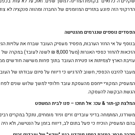
שקלים ה"כלואים" בקופת המדינה למשך שנים. זאת, על לא עוול בכפם,
הדרקוני הזה פוגע בתזרים המזומנים של החברה ומהווה סנקציה לא צו
הפסדים נוספים שנגרמים מהנטישה
בנוסף על אי החזר הערבות, מפסיד מעסיק העובד שברח את עלויות הגי
הזכאות להחזר כספי האגרות (מעל 00
עזיבת הארץ לצמיתות או פטירת העובד בתוך פחות משישה חודשים ממו
מעבר להיבט הכספי, חשוב להדגיש כי דיווח על סיום עבודתו של העוב
המעסיק המקורי ייחסם מהעסקת עובד חלופי למשך שלוש שנים לפחות,
הגשת הבקשה להעסקה.
המלצת קן-תור & עכו: אל תחכו – פנו לבית המשפט
משרדנו, המתמחה בדיני עובדים זרים וניוד מומחים, נתקל במקרים רבים 
בהם המעסיק הוכיח כי פעל בתום לב, דיווח בזמן על הנטישה, ולא הי
מקרה מבחן: החזרת כספי פיקדון בגין "עוקץ" של עובדים זרים.