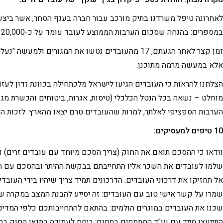
במספרים: בהנחה שסכום הערבות הממוצע לעובד עומד על כ-20,000 ש"ח, הרי שהחברה נדרשה להעמיד בטוחות בהיקף כולל של כ-600,000 ש"ח בקופת המדינה.
זמן קצר לאחר הגעתם, 17 מהעובדים נטשו את המגור
אלא במעשה מרמה מתוכנן.
הצלחנו להראות כי העובדים הגיעו לישראל מלכתחילה בכוונת זדון לע
מוחלט – נשאה בכל הנטל הכלכלי (טיסות, אגרות, ביטוחים והכשרת מגו
הערבות הספציפי לאלתר, למרות שהעובדים טרם יצאו מהארץ. לזכות המ
10 טיפים למעסיקים
:
וודאו כי ההסכם תואם את החוק (צריך הסכם מיוחד עם עובדים זרים) ו
שלמו לעובדים את השכר אליו התחייבתם בבקשת ההיתר ובהסכם עם ה
אל תחזיקו את דרכוני העובדים. הדרכונים תמיד צריך שיהיו בידי העובד
שמרו על קשר אישי טוב עם העובדים: זה יסייע להבנת המצב במקרה של
שכנו את העובדים במוגרים הולמים: בהתאם להתחייבותכם כלפי המדינה
התייעצו מייד עם עו"ד המתמחים בתחום: ביחס לעמידה בתנאי החוק ב