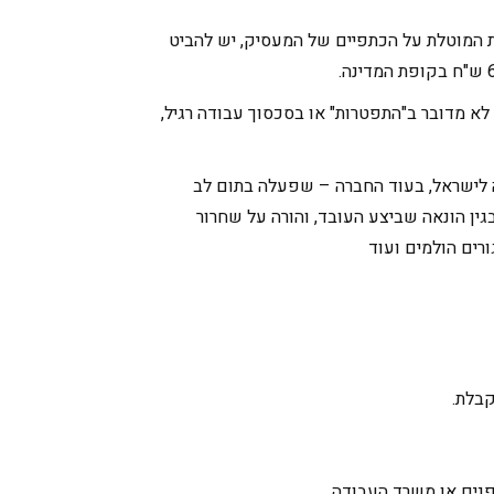
30 עובדים זרים. על מנת להבין את גודל האחריות המוטלת על הכתפיים של המעסיק, יש להביט
נו כי לא מדובר ב"התפטרות" או בסכסוך עבודה רגיל,
ה לישראל, בעוד החברה – שפעלה בתום לב
גין הונאה שביצע העובד, והורה על שחרור
רים הולמים ועוד
קבלת.
נים או משרד העבודה.