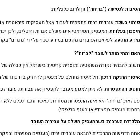
הסיבות לנטישה ("בריחה") הן לרוב כלכליות
:
פיתוי בשכר
: עובדים רבים מתפתים לעבוד אצל מעסיקים פיראטיים או 
חיסכון בעלויות
: המעסיק הפיראטי אינו משלם אגרות והיטלים, ולכן יכו
מידע מוטעה
: לעיתים העובדים מוזנים במידע שגוי על ידי "מכרים" בקה
האם ומתי מותר לעובד "לברוח
"?
חשוב להבהיר נקודה משפטית ומוסרית קריטית: בישראל אין כבילה של 
איסור החזקת דרכון
: חל איסור מוחלט על מעסיק להחזיק בדרכונו של ה
חופש ההתפטרות
: לא ניתן למנוע מעובד להפסיק את עבודתו. עובד ז
עם זאת, "בריחה" היא אינה התפטרות מסודרת. כאשר עובד נעלם ללא ה
בחסות מעסיק ספציפי או בענף ספציפי).
מלכודת הערבות: כשהמעסיק משלם על עבירות העובד
אחת הדרישות המרכזיות להבאת עובדים זרים (בענפים מסוימים ובמקר