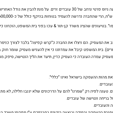
לאחרונה טיפל משרדנו בתיק מורכב עבור חברה בענף הסחר, אשר ביצעה גיוס פרטי נרחב של 
ים ולמעשה "נעלמו". בטיעונים שהציג משרד קן-תור & עכו בפני בית המשפט, הוכח
זוב את המעסיק. הם ניצלו את החברה כ"קרש קפיצה" בלבד לצורך כניס
רים). בית המשפט קיבל את עמדתנו כי אין להעניש מעסיק שומר חוק ב
עסיק עמדה העובדה כי העסיק כדין, תיעד את הליך הנטישה, סיפק מגו
את מהות ההעסקה בישראל ואינו "כללי".
עובדים.
ים. טענה לפיה רק "שמרנו" להם על הדרכונים שלא יגנבו חלילה, לא מת
 בריחה ונטישה של עובדים.
 והעובדים.
מסגרת ההעסקה ובמידה ובוצעה ביקורת בחברתכם ע"י מפקחי משרד הפ