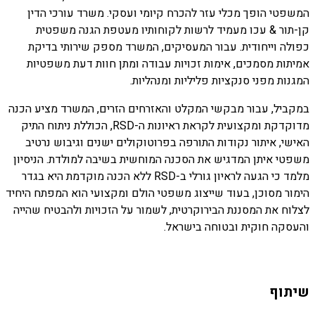
המשפטי הופך מכלי עזר להכרח קיומי ועסקי. משרד עורכי הדין
קן-תור & עכו מעמיד לרשות לקוחותיו מעטפת הגנה משפטית
כפולה וייחודית. עבור המעסיקים, המשרד מספק שירותי בדיקת
אמיתות מסמכים, אימות זכויות עבודה ומתן חוות דעת משפטיות
המגנות מפני סנקציות פליליות ומנהליות.
במקביל, עבור מבקשי המקלט והאזרחים הזרים, המשרד מציע הכנה
מדוקדקת ומקצועית לקראת ראיונות ה-RSD, הכוללת ניתוח התיק
האישי, איתור נקודות התורפה בפרוטוקולים ישנים וגיבוש נרטיב
משפטי איתן המדגיש את הסכנה המוחשית בשיבה למולדת. הניסיון
מלמד כי הגעה לראיון גורלי ב-RSD ללא הכנה מוקדמת היא בגדר
הימור מסוכן, בעוד שייצוג משפטי הולם ומקצועי הוא המפתח היחיד
לצלוח את המסננת הבירוקרטית, לשמור על הזכויות ולהבטיח שהייה
והעסקה חוקית ובטוחה בישראל.
שיתוף