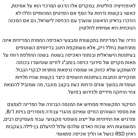
לאופוזיציה פוליטית. במקרים אלו הדגש המרכזי הוא על אמינות,
כאשר בקשות נדחות על הסף אם הפרטים המהותיים הללו לא
הוזכרו בראיון הראשון שנערך עם הכניסה לישראל, גם אם הסכנה
הנוכחית היא אמיתית לחלוטין.
הדיה של המדיניות בתקשורת ומבצעי האכיפה החמרת המדיניות אינה
מתרחשת בחלל ריק, אלא משתקפת היטב בדיווחים השוטפים
בעיתונות הישראלית ובנתוני האכיפה בשטח. בשנה החולפת דווח על
מאות מקרים של סירובי כניסה בנתב"ג לזרים שנחשדו בכוונה
להשתקע שלא כחוק או שמסרו גרסאות סותרות לבקרי הגבול.
תחקירים וכתבות בעיתונות חושפים כיצד בקשות שהיו תלויות
ועומדות במשך שנים נדחות כעת בקצב מוגבר, מה שמוביל להוצאת
צווי הרחקה מידיים ולגירוש בפועל.
הסיקור התקשורתי ממחיש את המגמה הברורה של המדינה לצמצם
את מספר השוהים הזרים שאינם מהגרי עבודה מוסדרים בויזת B/1,
ומדגיש את החיוניות של ייצוג משפטי מקצועי. עבור מעסיקים רבים,
המשמעות היא שכוח האדם שלהם עלול להיעלם בן-לילה בעקבות
ראיון RSD כושל או הליך אכיפה פתאומי.