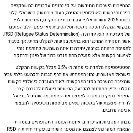
המחייבות היערכות מחודשת. על פי נתונים עדכניים המשתקפים
בפרסומי רשות האוכלוסין וההגירה, בעוד שהמשק הישראלי קלט
בשנת 2025 עשרות אלפי עובדים זרים חוקיים, המדיניות כלפי
מבקשי המקלט הפכה נוקשה וסלקטיבית מאי פעם. הלב הפועם
של מערכת זו הוא יחידת ה-RSD (Refugee Status Determination),
אשר תפקידה המרכזי הוא בחינת בקשות למקלט מדיני, אך בניגוד
לתפיסה הרווחת בציבור, יחידה זו אינה משמשת כחותמת גומי
לאישור בקשות אלא פועלת תחת מנדט ברור של סינון והרחקה.
הסטטיסטיקה מלמדת כי פחות מ-0.5% מכלל בקשות המקלט
בישראל מאושרות, נתון הממחיש את הרף הגבוה והכמעט בלתי עביר
שמציבה המערכת בפני המבקשים. לאור העובדה כי אלפי בקשות
מקלט עדיין ממתינות להכרעה, הרשויות פועלות להגברת קצב
הטיפול בתיקים במטרה לצמצם את העומס, מה שמוביל בפועל
לדחייה מואצת של בקשות שאינן מבוססות משפטית ולמבצעי
אכיפה נרחבים.
מבחן העקביות והזיכרון בראיונות העומק התקופתיים במסגרת
המאמץ המערכתי לצמצם את מספר השוהים, פקידי יחידת ה-RSD