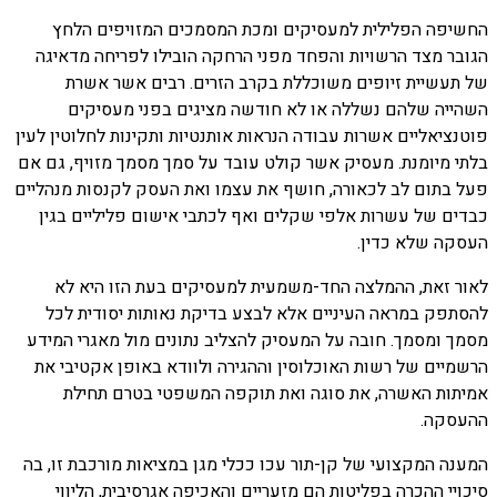
החשיפה הפלילית למעסיקים ומכת המסמכים המזויפים הלחץ
הגובר מצד הרשויות והפחד מפני הרחקה הובילו לפריחה מדאיגה
של תעשיית זיופים משוכללת בקרב הזרים. רבים אשר אשרת
השהייה שלהם נשללה או לא חודשה מציגים בפני מעסיקים
פוטנציאליים אשרות עבודה הנראות אותנטיות ותקינות לחלוטין לעין
בלתי מיומנת. מעסיק אשר קולט עובד על סמך מסמך מזויף, גם אם
פעל בתום לב לכאורה, חושף את עצמו ואת העסק לקנסות מנהליים
כבדים של עשרות אלפי שקלים ואף לכתבי אישום פליליים בגין
העסקה שלא כדין.
לאור זאת, ההמלצה החד-משמעית למעסיקים בעת הזו היא לא
להסתפק במראה העיניים אלא לבצע בדיקת נאותות יסודית לכל
מסמך ומסמך. חובה על המעסיק להצליב נתונים מול מאגרי המידע
הרשמיים של רשות האוכלוסין וההגירה ולוודא באופן אקטיבי את
אמיתות האשרה, את סוגה ואת תוקפה המשפטי בטרם תחילת
ההעסקה.
המענה המקצועי של קן-תור עכו ככלי מגן במציאות מורכבת זו, בה
סיכויי ההכרה בפליטות הם מזעריים והאכיפה אגרסיבית, הליווי