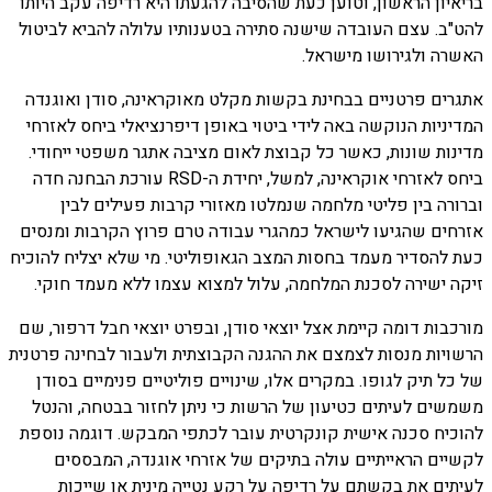
בריאיון הראשון, וטוען כעת שהסיבה להגעתו היא רדיפה עקב היותו
להט"ב. עצם העובדה שישנה סתירה בטענותיו עלולה להביא לביטול
האשרה ולגירושו מישראל.
אתגרים פרטניים בבחינת בקשות מקלט מאוקראינה, סודן ואוגנדה
המדיניות הנוקשה באה לידי ביטוי באופן דיפרנציאלי ביחס לאזרחי
מדינות שונות, כאשר כל קבוצת לאום מציבה אתגר משפטי ייחודי.
ביחס לאזרחי אוקראינה, למשל, יחידת ה-RSD עורכת הבחנה חדה
וברורה בין פליטי מלחמה שנמלטו מאזורי קרבות פעילים לבין
אזרחים שהגיעו לישראל כמהגרי עבודה טרם פרוץ הקרבות ומנסים
כעת להסדיר מעמד בחסות המצב הגאופוליטי. מי שלא יצליח להוכיח
זיקה ישירה לסכנת המלחמה, עלול למצוא עצמו ללא מעמד חוקי.
מורכבות דומה קיימת אצל יוצאי סודן, ובפרט יוצאי חבל דרפור, שם
הרשויות מנסות לצמצם את ההגנה הקבוצתית ולעבור לבחינה פרטנית
של כל תיק לגופו. במקרים אלו, שינויים פוליטיים פנימיים בסודן
משמשים לעיתים כטיעון של הרשות כי ניתן לחזור בבטחה, והנטל
להוכיח סכנה אישית קונקרטית עובר לכתפי המבקש. דוגמה נוספת
לקשיים הראייתיים עולה בתיקים של אזרחי אוגנדה, המבססים
לעיתים את בקשתם על רדיפה על רקע נטייה מינית או שייכות