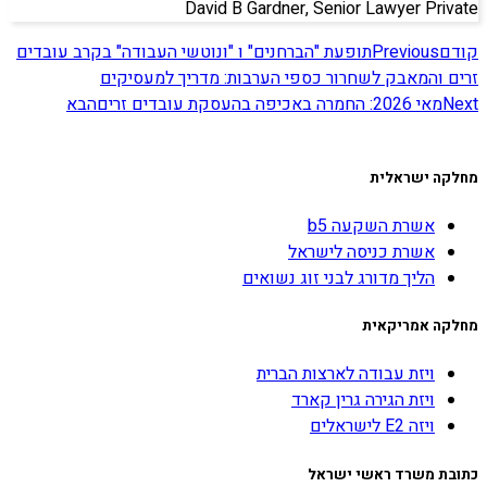
David B Gardner, Senior Lawyer Private
קודם
Previous
תופעת "הברחנים" ו "ונוטשי העבודה" בקרב עובדים
זרים והמאבק לשחרור כספי הערבות: מדריך למעסיקים
Next
מאי 2026: החמרה באכיפה בהעסקת עובדים זרים
הבא
מחלקה ישראלית
אשרת השקעה b5
אשרת כניסה לישראל
הליך מדורג לבני זוג נשואים
מחלקה אמריקאית
ויזת עבודה לארצות הברית
ויזת הגירה גרין קארד
ויזה E2 לישראלים
כתובת משרד ראשי ישראל