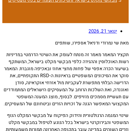
מבקשי מקלט בישראל והסיכונים העומדים בפני מעסיקים
ינואר 21, 2026
מאת שי נמרודי ודניאל אספירו, שותפים
תקציר המאמר מאמר זה מנתח לעומק את השינוי הדרמטי במדיניות
רשות האוכלוסין וההגירה כלפי מבקשי מקלט בישראל, המשתקף
בשיעור הכרה אפסי של פחות מחצי אחוז ובאכיפה מוגברת. המאמר
סוקר את הסיכונים המשפטיים בראיונות ה-RSD התקופתיים, את
הדרישה הבלתי מתפשרת לעקביות מול אזרחי אוקראינה, סודן
ואוגנדה, ואת השלכות הרוחב על המעסיקים הישראלים המתמודדים
עם תעשיית מסמכים מזויפים. לבסוף, מוצג המענה המשפטי
המקצועי המאפשר הגנה על זכויות הזרים וביטחונם של המעסיקים.
שינוי המגמה הרגולטורית והידוק הפיקוח על מבקשי המקלט הנוף
המשפטי והבירוקרטי בישראל בכל הנוגע לטיפול במבקשי מקלט
וזרים השוהים במדינה עובר בתקופה האחרונה תמורות משמעותיות