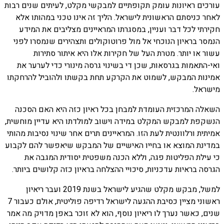
עורכים ראיונות עומק תקופתיים למבקשי מקלט, לעיתים שנים רבות
לאחר כניסתם הראשונית לישראל. הליך זה אינו טכני במהותו אלא
חקירתי לכל דבר ועניין, במסגרתו המראיינים מצליבים את המידע
הנמסר בראיון הנוכחי אל מול פרוטוקולים ותצהירים שנמסרו לפני
עשור או יותר. מטרת העל של חקירות אלו היא איתור סתירות
ואי-התאמות בגרסאות, שכן די בשינוי גרסה מינורי כדי לערער את
אמינות המבקש, לשמוט את הקרקע תחת בקשתו ולהוביל להרחקתו
מישראל.
השאלה המרכזית העומדת למבחן בכל ראיון כזה היא האם הסכנה
הנשקפת למבקש המקלט במידה וישוב למולדתו היא עדיין מוחשית,
אמיתית ורלוונטית לעת הזו. המראיינים תרים אחר שינוי נסיבות מהותי
במדינת המוצא או בחייו האישיים של המבקש שיאפשר להם לקבוע
כי עילת הפליטות פגה, וללא הכנה משפטית יסודית המגבה את
הגרסה בראיות עדכניות, סיכויי ההצלחה בראיון כזה קלושים ביותר.
למשל, מבקש מקלט שהגיע לישראל בשנת 2019 ועבר ריאיון
ראשוני מציין כסיבת ההגעה לישראל רדיפה פוליטית, אולם כעבור 7
שנים, כאשר נערך לו ריאיון נוסף, הוא לא זוכר באפן מדויק מה אמר