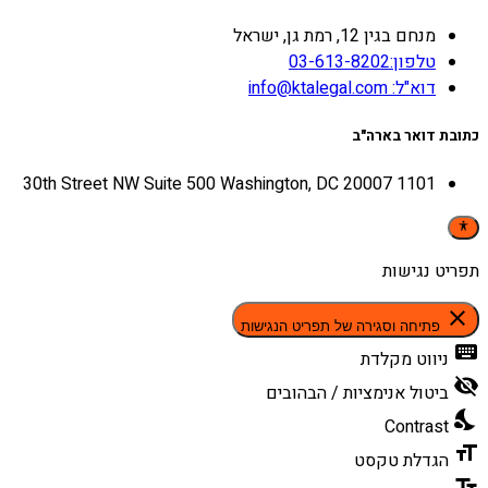
מנחם בגין 12, רמת גן, ישראל
טלפון:03-613-8202
דוא"ל: info@ktalegal.com
כתובת דואר בארה"ב
1101 30th Street NW Suite 500 Washington, DC 20007
תפריט נגישות
close
פתיחה וסגירה של תפריט הנגישות
keyboard
ניווט מקלדת
visibility_off
ביטול אנימציות / הבהובים
nights_stay
Contrast
format_size
הגדלת טקסט
text_fields