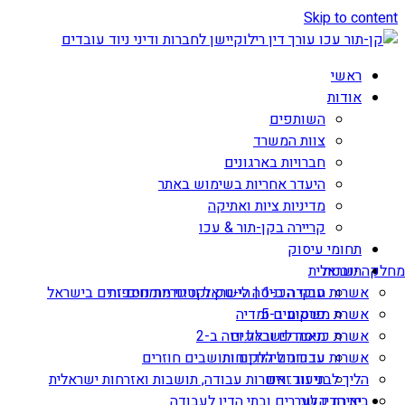
Skip to content
ראשי
אודות
השותפים
צוות המשרד
חברויות בארגונים
היעדר אחריות בשימוש באתר
מדיניות ציות ואתיקה
קריירה בקן-תור & עכו
תחומי עיסוק
תובנות
מחלקה ישראלית
אשרות עבודה ב-1 | הי-טק וקטגוריות נוספות
חוקי הכניסה לישראל ודיני מומחים זרים בישראל
אשרת משקיע ב-5
פרסומים ומדיה
מאמרים ובלוגים
אשרת כניסה לישראל ויזה ב-2
עדכונים ללקוחות
אשרות עבודה ליהודים ותושבים חוזרים
הליך לבני זוג זרים
תיעוד: אשרות עבודה, תושבות ואזרחות ישראלית
יצירת קשר
בית הדין לעררים ובתי הדין לעבודה