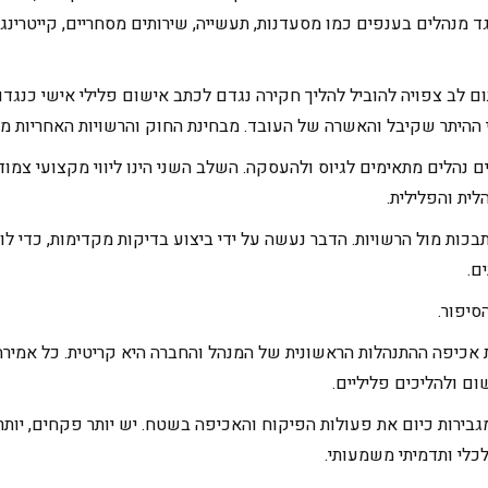
 מנהלים בענפים כמו מסעדנות, תעשייה, שירותים מסחריים, קייטרינג, ב
לב צפויה להוביל להליך חקירה נגדם לכתב אישום פלילי אישי כנגדם
ההיתר שקיבל והאשרה של העובד. מבחינת החוק והרשויות האחריות מוט
ם נהלים מתאימים לגיוס ולהעסקה. השלב השני הינו ליווי מקצועי צמו
לית והפלילית.
ות מול הרשויות. הדבר נעשה על ידי ביצוע בדיקות מקדימות, כדי ל
ם.
יפור.
כיפה ההתנהלות הראשונית של המנהל והחברה היא קריטית. כל אמירה,
ום ולהליכים פליליים.
ירות כיום את פעולות הפיקוח והאכיפה בשטח. יש יותר פקחים, יותר ב
לי ותדמיתי משמעותי.