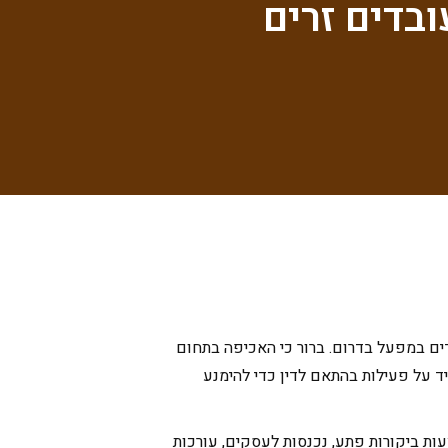
רסומים על מעצר של עובדים זרים בשל עבודה בלתי חוקית למשל 15 עובדים בקייטרינג בפתח תקווה או כמעט 100 עובדים במפעל בדרום. ברור כי האכיפה בתחום
ד על פעילות בהתאם לדין כדי להימנע
עות ביקורות פתע, נכנסות לעסקים, עורכות