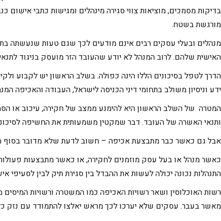
בדיקות מסמכים, מוציאות צווי סגירה מינהלים ומגישות כתבי אישום כנגד
מורגשת בשטח.
מנהלים ובעלי עסקים רבים אינם מודעים לכך שגם טעות שנעשתה בתום 
האישית שלהם. לרוב המנהל לא יודע שהעובד הזר מועסק בניגוד לתנאי 
הדרך לטפל בסיכונים הללו הינה כפולה. בשלב הראשון יש לקבוע ולקיי
ידע וניסיון משולב בתחומי דיני הכניסה לישראל, העבודה והאכיפה המנה
המטרה של השלב הראשון היא להימנע ממצב של חקירה, עיכוב או הסתבכ
ותנאי האשרה של העובד. דבר שמקטין משמעותית את החשיפה לסיכוני
אבל גם כאשר כבר מתבצעת אכיפה – חשוב לדעת שלא מדובר בסוף הס
כאשר מנהל או בעל עסק מוזמנים לחקירה, או כאשר מתבצעות פעולות א
התנהלות נכונה יכולה לעשות את ההבדל בין סגירת תיק לבין לסעיפי איש
רשות האוכלוסין ושאר רשויות האכיפה כמו המשטרה ורשויות המיסים מגב
מאשר בעבר. עסקים שלא יערכו לכך מראש יאלצו להתמודד עם נזק כלכ