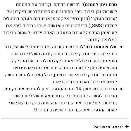
טרם ניתן לחסנם)
: נדרשת בדיקת קורונה עם כניסתם
לישראל וכן בידוד ביתי. מתוכננות תוכניות לדרוש פיקדון על
"ערכת מעקב" (כגון צמיד אלקטרוני או תוכנת מעקב דיגיטלית
לטלפון SMS, ) כדי להבטיח שאנשים ישהו בבידוד ביתי. אם
לא תינתן הסכמה לערכת המעקב, האדם יידרש לשהות בבידוד
במלונית קורונה.
אלו שחוסנו בחו"ל:
נדרשת קורונה עם כניסתם לישראל, כמו
גם בידוד ביתי. עם קבלת בדיקת הקורונה השלילית משדה
התעופה, האדם יכול לבצע בדיקה סרולוגית. את הבדיקה
הסרולוגית ניתן לבצע במקום הבידוד או במרפאה פרטית
מוסמכת. עם קבלת אישור החיסון, יכול האדם להגיש בקשה
לצאת מבידוד מאת משרד הבריאות.
הבידוד נדרש משך 14 יום מההגעה. ניתן להפחית את תקופת
הבידוד לעשרה ימים על ידי הצגת תוצאות שליליות בשתי
בדיקות. יש לעבור את הבדיקה הראשונה בהקדם האפשרי
לאחר ההגעה, ואת הבדיקה השנייה ביום ה- 9.
✈ יציאה מישראל