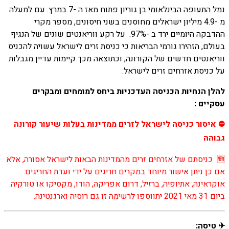
נמל התעופה הבינלאומי בן גוריון פתוח מאז ה -7 במרץ. עם למעלה
מ -4.9 מיליון ישראלים מחוסנים בשני חיסונים, מספר מקרי
ההדבקה היומיים ירד ב -97%. על רקע ווריאנטים שונים של הנגיף
בעולם, הזהירו גורמי הבריאות כי כניסת זרים לישראל עשויה להכניס
ווריאנטים חדשים של הקורונה, וכתוצאה מכך קיימות עדיין מגבלות
על כניסת אזרחים זרים לישראל.
להלן הנחיות הכניסה העדכניות ביחס למומחים ומבקרים
עסקיים :
⛔ איסור כניסה לישראל לזרים ממדינות בעלות שיעור קורונה
גבוהה
🆕 כניסתם של אזרחים זרים מהמדינות הבאות לישראל אסורה, אלא
אם כן ניתן אישור מיוחד במקרים חריגים על ידי ועדת החריגים:
אוקראינה, אתיופיה, ברזיל, דרום אפריקה, הודו, מקסיקו או טורקיה.
ביום 31 מאי 2021 יתווספו לרשימה זו גם רוסיה וארגנטינה.
✈ טיסה: