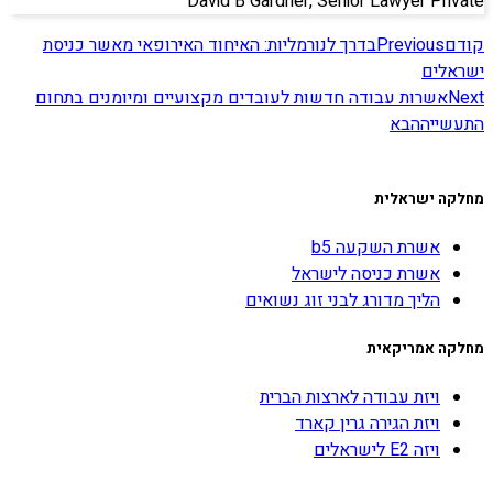
David B Gardner, Senior Lawyer Private
קודם
Previous
בדרך לנורמליות: האיחוד האירופאי מאשר כניסת
ישראלים
Next
אשרות עבודה חדשות לעובדים מקצועיים ומיומנים בתחום
התעשייה
הבא
מחלקה ישראלית
אשרת השקעה b5
אשרת כניסה לישראל
הליך מדורג לבני זוג נשואים
מחלקה אמריקאית
ויזת עבודה לארצות הברית
ויזת הגירה גרין קארד
ויזה E2 לישראלים