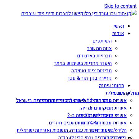
Skip to content
ראשי
אודות
השותפים
צוות המשרד
חברויות בארגונים
היעדר אחריות בשימוש באתר
מדיניות ציות ואתיקה
קריירה בקן-תור & עכו
תחומי עיסוק
תובנות
מחלקה ישראלית
אשרות עבודה ב-1 | הי-טק וקטגוריות נוספות
חוקי הכניסה לישראל ודיני מומחים זרים בישראל
אשרת משקיע ב-5
פרסומים ומדיה
מאמרים ובלוגים
אשרת כניסה לישראל ויזה ב-2
עדכונים ללקוחות
אשרות עבודה ליהודים ותושבים חוזרים
הליך לבני זוג זרים
תיעוד: אשרות עבודה, תושבות ואזרחות ישראלית
יצירת קשר
בית הדין לעררים ובתי הדין לעבודה