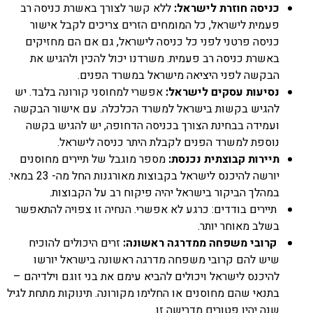
כניסה חוזרת לישראל:
ללא קשר לצורך באשרת כניסה רב
פעמית לישראל, כל המומחים הזרים צריכים לקבל אישור
כניסה פרטני לפני כל כניסה לישראל, גם אם הם מחזיקים
באשרת כניסה רב פעמית. משרדנו יכול להכין ולהגיש את
הבקשה לפני היציאה מישראל במשרד הפנים.
נסיעות עסקים לישראל:
אפשרי למחוסני קורונה בלבד. יש
להגיש בקשות בישראל למשרד הכלכלה. עם אישור הבקשה
ועמידה בבחינת הצורך בכניסה הדחופה, יש להגיש בקשה
נוספת למשרד הפנים לקבלת היתר כניסה לישראל.
תיירות קבוצתית נכנסת:
מספר מוגבל של תיירים מחוסנים
יורשה להיכנס לישראל בקבוצות מאורגנות החל מה- 23 במאי.
במהלך הביקור בישראל יהיה פיקוח רב על הקבוצות.
תיירים בודדים: כרגע לא אפשרי. הנחיה זו צפויה להתאפשר
בשלב מאוחר יותר.
קרובי משפחה ממדרגה ראשונה:
זרים היכולים להוכיח
שיש להם קרובי משפחה מדרגה ראשונה בישראל יורשו
להיכנס לישראל ויכולים להביא עימם את בני זוגם וילדיהם –
בתנאי שהם מחוסנים או החלימו מקורונה. תינוקות מתחת לגיל
שנה יהיו פטורים מדרישה זו.