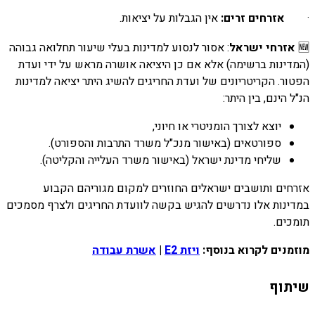
·
אזרחים זרים:
אין הגבלות על יציאות.
🆕
אזרחי ישראל
: אסור לנסוע למדינות בעלי שיעור תחלואה גבוהה
(המדינות ברשימה) אלא אם כן היציאה אושרה מראש על ידי ועדת
הפטור. הקריטריונים של ועדת החריגים להשיג היתר יציאה למדינות
הנ"ל הינם, בין היתר:
יוצא לצורך הומניטרי או חיוני,
ספורטאים (באישור מנכ"ל משרד התרבות והספורט).
שליחי מדינת ישראל (באישור משרד העלייה והקליטה).
אזרחים ותושבים ישראלים החוזרים למקום מגוריהם הקבוע
במדינות אלו נדרשים להגיש בקשה לוועדת החריגים ולצרף מסמכים
תומכים.
מוזמנים לקרוא בנוסף:
ויזת E2
|
אשרת עבודה
שיתוף