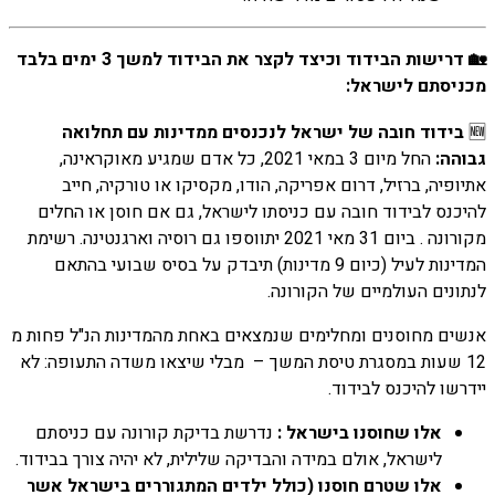
🏡 דרישות הבידוד וכיצד לקצר את הבידוד למשך 3 ימים בלבד
מכניסתם לישראל:
🆕
בידוד חובה של ישראל לנכנסים ממדינות עם תחלואה
גבוהה:
החל מיום 3 במאי 2021, כל אדם שמגיע מאוקראינה,
אתיופיה, ברזיל, דרום אפריקה, הודו, מקסיקו או טורקיה, חייב
להיכנס לבידוד חובה עם כניסתו לישראל, גם אם חוסן או החלים
מקורונה . ביום 31 מאי 2021 יתווספו גם רוסיה וארגנטינה. רשימת
המדינות לעיל (כיום 9 מדינות) תיבדק על בסיס שבועי בהתאם
לנתונים העולמיים של הקורונה.
אנשים מחוסנים ומחלימים שנמצאים באחת מהמדינות הנ"ל פחות מ
12 שעות במסגרת טיסת המשך – מבלי שיצאו משדה התעופה: לא
יידרשו להיכנס לבידוד.
אלו שחוסנו בישראל :
נדרשת בדיקת קורונה עם כניסתם
לישראל, אולם במידה והבדיקה שלילית, לא יהיה צורך בבידוד.
אלו שטרם חוסנו (כולל ילדים המתגוררים בישראל אשר