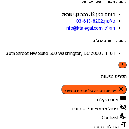
כתובת משרד ראשי ישראל
מנחם בגין 12, רמת גן, ישראל
טלפון:03-613-8202
דוא"ל: info@ktalegal.com
כתובת דואר בארה"ב
1101 30th Street NW Suite 500 Washington, DC 20007
תפריט נגישות
close
פתיחה וסגירה של תפריט הנגישות
keyboard
ניווט מקלדת
visibility_off
ביטול אנימציות / הבהובים
nights_stay
Contrast
format_size
הגדלת טקסט