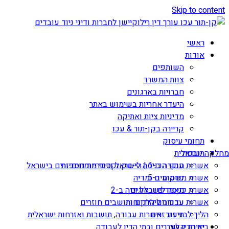
Skip to content
ראשי
אודות
השותפים
צוות המשרד
חברויות בארגונים
היעדר אחריות בשימוש באתר
מדיניות ציות ואתיקה
קריירה בקן-תור & עכו
תחומי עיסוק
תובנות
מחלקה ישראלית
אשרות עבודה ב-1 | הי-טק וקטגוריות נוספות
חוקי הכניסה לישראל ודיני מומחים זרים בישראל
אשרת משקיע ב-5
פרסומים ומדיה
מאמרים ובלוגים
אשרת כניסה לישראל ויזה ב-2
עדכונים ללקוחות
אשרות עבודה ליהודים ותושבים חוזרים
הליך לבני זוג זרים
תיעוד: אשרות עבודה, תושבות ואזרחות ישראלית
יצירת קשר
בית הדין לעררים ובתי הדין לעבודה