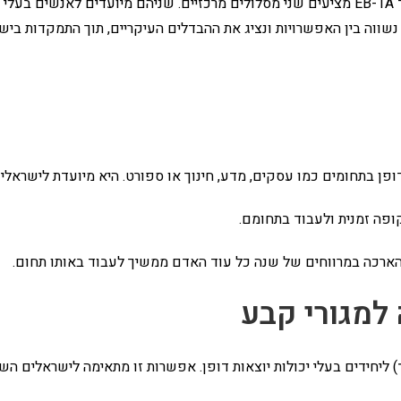
עבור ישראלים המעוניינים לחיות ולעבוד בארה"ב, ויזת O-1A וגרין קארד EB-1A מציעים שני מסלולים
נשווה בין האפשרויות ונציג את ההבדלים העיקריים, תוך התמקדות בי
פה זמנית ולעבוד בתחומם.
) ליחידים בעלי יכולות יוצאות דופן. אפשרות זו מתאימה לישראלים 