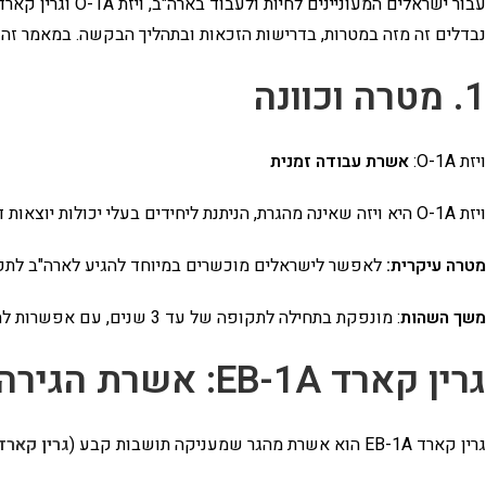
נבדלים זה מזה במטרות, בדרישות הזכאות ובתהליך הבקשה. במאמר זה 
1. מטרה וכוונה
ויזת O-1A:
אשרת עבודה זמנית
ויזת O-1A היא ויזה שאינה מהגרת, הניתנת ליחידים בעלי יכולות יוצאות דופן בתחומים כמו עסקים, מדע, חינוך או ספורט. היא מיועדת לישראלים המעוניינים לשהות ולעבוד בארה"ב באופן זמני בתחום מומחיותם.
מטרה עיקרית:
לאפשר לישראלים מוכשרים במיוחד להגיע לארה"ב לתקו
משך השהות
: מונפקת בתחילה לתקופה של עד 3 שנים, עם אפשרות להארכה במרווחים של שנה כל עוד האדם ממשיך לעבוד באותו תחום.
גרין קארד EB-1A: אשרת הגירה למגורי קבע
גרין קארד EB-1A הוא אשרת מהגר שמעניקה תושבות קבע (
גרין קארד