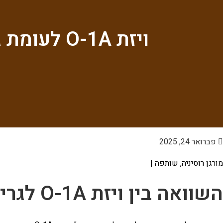
ויזת O-1A לעומת גרין קארד EB-1A לישראלים: השוואה מקיפה
פברואר 24, 2025
מורגן רוסיניה, שותפה |
השוואה בין ויזת O-1A לגרין קארד EB-1A עבור ישראלים