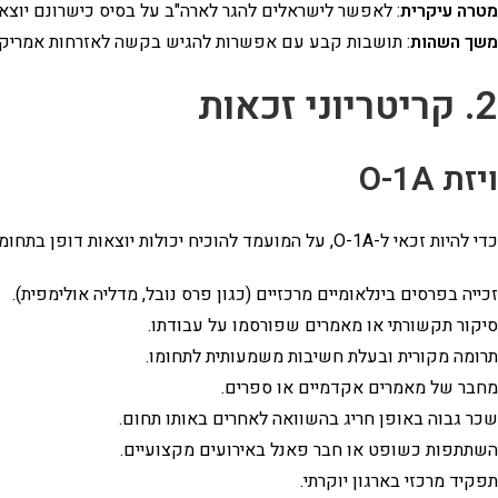
מטרה עיקרית
: לאפשר לישראלים להגר לארה"ב על בסיס כישרונם יוצא 
משך השהות
: תושבות קבע עם אפשרות להגיש בקשה לאזרחות אמריקאית לאח
2. קריטריוני זכאות
ויזת O-1A
כדי להיות זכאי ל-O-1A, על המועמד להוכיח יכולות יוצאות דופן בתחומו באמצעות עמידה בלפחות 3 מתוך הקריטריונים הבאים:
זכייה בפרסים בינלאומיים מרכזיים (כגון פרס נובל, מדליה אולימפית).
סיקור תקשורתי או מאמרים שפורסמו על עבודתו.
תרומה מקורית ובעלת חשיבות משמעותית לתחומו.
מחבר של מאמרים אקדמיים או ספרים.
שכר גבוה באופן חריג בהשוואה לאחרים באותו תחום.
השתתפות כשופט או חבר פאנל באירועים מקצועיים.
תפקיד מרכזי בארגון יוקרתי.