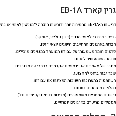
גרין קארד EB-1A
דרישות ה-EB-1A מחמירות יותר ודורשות הוכחה ל"מוניטין לאומי או בינלאומי מתמשך", באמצעות עמידה בלפחות 3 מתוך 10 קריטריונים, הכוללים:
זכייה בפרס בינלאומי מרכזי (כגון פוליצר, אוסקר).
חברות בארגונים המחייבים הישגים יוצאי דופן.
פרסום חומר משמעותי על עבודת המועמד במגזינים מובילים.
תרומה משמעותית לתחום.
מחבר של מאמרים או פרסומים אקדמיים בכתבי עת מכובדים.
שכר גבוה ביחס למקצועו.
השתתפות בתערוכות חשובות המציגות את עבודתו.
המלצות ממומחים בתחום.
הישגים מסחריים משמעותיים (מכירות, רווחים קופתיים וכו').
תפקידים קריטיים בארגונים יוקרתיים.