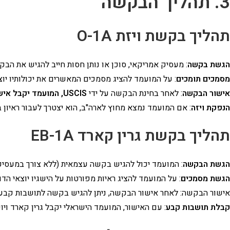
3. תהליך הבקשה
תהליך בקשת ויזת O-1A
הגשת בקשה
: מעסיק אמריקאי, סוכן או נותן חסות חייב להגיש את ה
מסמכים תומכים
: על המועמד להציג מסמכים המאשרים את יכולותיו יוצא
אישור הבקשה
: לאחר בחינת הבקשה על ידי
USCIS, המועמד יקבל אישור לויזה
הנפקת ויזה
: אם המועמד נמצא מחוץ לארה"ב, הוא יצטרך לעבור ראיון 
תהליך בקשת גרין קארד EB-1A
הגשת הבקשה
: המועמד יכול להגיש בקשה עצמאית (ללא צורך במעסיק
הגשת מסמכים
: על המועמד להציג ראיות מפורטות על הישגיו יוצאי הד
אישור הבקשה: לאחר אישור הבקשה, ניתן להגיש בקשה לתושבות קבע. אם המועמד כבר בארה"ב, הו
קבלת תושבות קבע
: עם האישור, המועמד הישראלי יקבל גרין קארד ויוכ