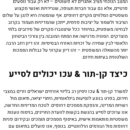
המצב הנוכחי מציב אתגרים לא פשוטים – לא רק עבור נוסעים
פרטיים, אלא גם עבור חברות תעופה, שגרירויות ואנשי מקצוע
משפטיים המלווים מקרים דחופים. אף שהמטרה היא להגן על שלום
הציבור ולשמור על יציבות פנימית, ייתכן שהמדיניות תעמוד בקרוב
לבחינה משפטית, במיוחד ככל שיצטברו מקרים של סירובים בלתי
מוצדקים. הסוגיה מדגישה את המתח המובנה בין צורכי הביטחון
הלאומי לבין שמירה על זכויות האזרח הבסיסיות. זהו דיון רחב הרבה
יותר מהשאלה המשפטית – זהו דיון עקרוני על גבולות הסמכות
השלטונית בעיתות חירום.
כיצד קן-תור & עכו יכולים לסייע
למשרד קן-תור & עכו ניסיון רב בליווי אזרחים ישראלים וזרים במצבי
חירום, בפרט בנוגע לנסיעות בינלאומיות, היתרי יציאה, תיאום מול
רשויות המדינה, והנפקת מסמכים דחופים. לנוכח המדיניות החדשה,
אנו ערוכים לסייע בהגשת בקשות לוועדת החריגים, בניסוח טענות
משפטיות מותאמות אישית, באיסוף מסמכים תומכים ובקידום פניות
דחופות מול הגורמים הרלוונטיים. בנוסף, אנו פועלים בתיאום עם