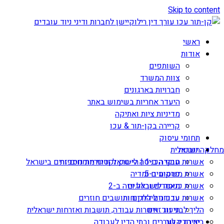
Skip to content
ראשי
אודות
השותפים
צוות המשרד
חברויות בארגונים
היעדר אחריות בשימוש באתר
מדיניות ציות ואתיקה
קריירה בקן-תור & עכו
תחומי עיסוק
תובנות
מחלקה ישראלית
אשרות עבודה ב-1 | הי-טק וקטגוריות נוספות
חוקי הכניסה לישראל ודיני מומחים זרים בישראל
אשרת משקיע ב-5
פרסומים ומדיה
מאמרים ובלוגים
אשרת כניסה לישראל ויזה ב-2
עדכונים ללקוחות
אשרות עבודה ליהודים ותושבים חוזרים
הליך לבני זוג זרים
תיעוד: אשרות עבודה, תושבות ואזרחות ישראלית
יצירת קשר
בית הדין לעררים ובתי הדין לעבודה