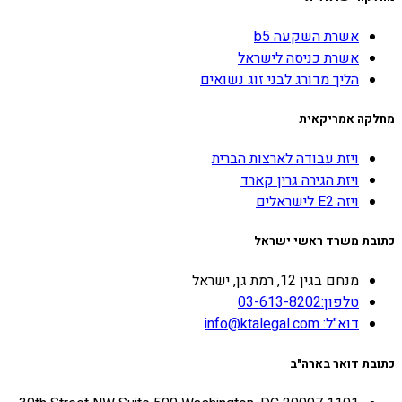
אשרת השקעה b5
אשרת כניסה לישראל
הליך מדורג לבני זוג נשואים
מחלקה אמריקאית
ויזת עבודה לארצות הברית
ויזת הגירה גרין קארד
ויזה E2 לישראלים
כתובת משרד ראשי ישראל
מנחם בגין 12, רמת גן, ישראל
טלפון:03-613-8202
דוא"ל: info@ktalegal.com
כתובת דואר בארה"ב