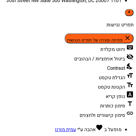
1101 30th Street NW Suite 500 Washington, DC 20007
תפריט נגישות
close
פתיחה וסגירה של תפריט הנגישות
keyboard
ניווט מקלדת
visibility_off
ביטול אנימציות / הבהובים
nights_stay
Contrast
format_size
הגדלת טקסט
text_fields
הקטנת טקסט
font_download
גופן קריא
title
סימון כותרות
link
סימון קישורים ולחצנים
favorite
מופעל ב
אהבה
ע״י
עמית מורנו