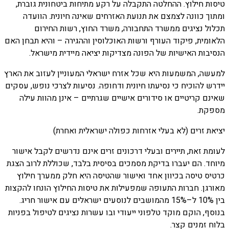
טיסות חילוץ. ההחלטה התקבלה על רקע מתיחות ביטחונית גוברת,
ומתוך כוונה לצמצם את תנועת האזרחים שאינה חיונית. הוועדה
תכלול נציגים ממשרד התחבורה, משרד החוץ, רשות החירום
הלאומית, פיקוד העורף ורשות האוכלוסין וההגירה – והיא תבחן האם
הנסיבות האישיות של הפונה מצדיקות יציאה מיידית מישראל.
למעשה, המשמעות היא שכל אזרח ישראלי המעוניין לעזוב את הארץ
יידרש להוכיח כי נסיעתו חיונית ודחופה. נסיעות לצרכי נופש, עסקים
שאינם קריטיים או סידורים אישיים שגרתיים – אינן מהוות עילה
מספקת.
יציאת זרים (לא בעלי אזרחות כפולה ישראלית ואחרת)
לעומת זאת, תיירים ובעלי דרכונים זרים אינם נדרשים לקבל אישור
מיוחד. הם יעברו בדיקת מסמכים בסיסית בלבד, שכוללת לרוב הצגת
כרטיס טיסה בכיוון אחד ואישור שהטיסה היא חלק ממערך חילוץ
מאורגן. חברות התעופה שמפעילות את טיסות החילוץ הונחו להקצות
בין 10% ל–15% מהמושבים לנוסעים ישראלים עם אישור חריג.
בנוסף, הוקם מוקד טלפוני ייעודי ובו עשרות נציגים לטיפול בפניות
בלוח זמנים קצר.