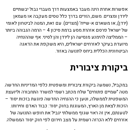
אפשרות אחרת הינה מעבר באמצעות דרך מעברי גבול יבשתיים
לירדן ומצרים. משם, הזרים בדרך כלל טסים מעקבה או מעמאן
(ירדן), או משארם א-שייח' (מצרים). עם זאת, המטה לביטחון לאומי
של ישראל פרסם אזהרת מסע ברמת סיכון 4 – הרמה הגבוהה ביותר
– הממליצה להימנע מנסיעה הן לירדן והן לסיני. אף שההנחיה
מיועדת בעיקר לאזרחים ישראלים, היא משקפת את הדאגה
הביטחונית הכללית ביחס לתנועה באזור.
ביקורת ציבורית
במקביל, נשמעה ביקורת ציבורית ומשפטית כלפי המדיניות החדשה.
מטה "שמיים פתוחים" שלח מכתב רשמי למשרד התחבורה וליועצת
המשפטית לממשלה, וטען כי ההנחיה החדשה פוגעת בזכות יסוד –
הזכות לצאת מן הארץ, המעוגנת בחוק יסוד: כבוד האדם וחירותו.
לטענתם, אין זה ראוי שגוף ממשלתי יגביל את חופש התנועה של
אזרחים ללא הכרזה רשמית על מצב חירום לפי חוק יסוד הממשלה.