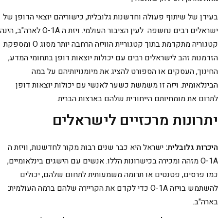
בעידן של שיתוף פעולה וחדשנות גלובלית, כישוריהם יוצאי הדופן של
ישראלים רבים נחשפה לעין הציבור העולמי. ויזת ה O-1A לארה"ב, הינה
קטגוריה מתקדמת בתוך קטגוריית הוויזה הרחבה יותר מסוג O ומספקת
הזדמנות זהב לישראלים רבים עם יכולות יוצאות דופן בתחומי המדע,
החינוך, העסקים או הספורט להציג את מיומנויותיהם על במה
הבינלאומית. ויזה זו משמשת כשער לאנשי עם יכולות יוצאות דופן
לתרום את מומחיותם הייחודית שלהם בארצות הברית.
יתרונות מרכזיים לישראלים
היכרות גלובלית:
ישראל היא כבר שנים רבות מקור לחדשנות, וויזת ה
O-1A מזהה ומכירה בכישרונות הללו. אנשים עם הישגים בינלאומיים,
כמו פרסים, פטנטים או תרומה משמעותית לתחום שלהם, יכולים
להשתמש בויזה O-1A כדי לקדם את הקריירה שלהם ברמה העולמית:
בארה"ב.