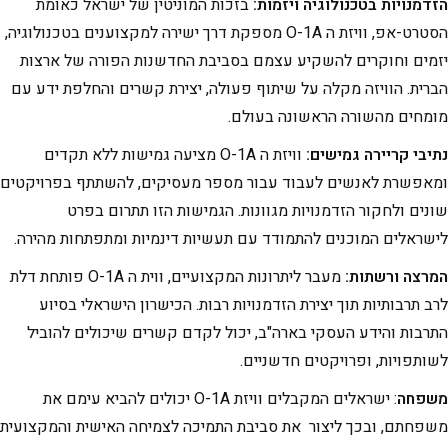
הזדמנויות בטכנולוגיה ויזמות:
בזכות המוניטין של ישראל כאומת
הסטרט-אפ, וויזת ה O-1A מספקת דרך ישירה למקצוענים בטכנולוגיה,
יזמים וחוקרים להשקיע עצמם בסביבת החדשנות הפורה של ארצות
הברית. הוויזה מקלה על שיתוף פעולה, יצירת קשרים והחלפת ידע עם
מומחים מהשורה הראשונה בעולם.
נתיבי קריירה גמישים:
וויזת ה O-1A מציעה גמישות ללא תקדים
ומאפשרת לאנשים לעבוד עבור מספר מעסיקים, להשתתף בפרויקטים
שונים ולחקור הזדמנויות מגוונות. הגמישות הזו תתרום בפרט
לישראלים המוכנים להתמודד עם תעשיות דינמיות ומתפתחות מהירה.
המרצה ורשתות:
מעבר ליתרונות המקצועיים, ווית ה O-1A פותחת דלת
לרב תרבותיות תוך יצירת הזדמנויות רבות. הכישרון הישראלי בסיוע
התרבות והידע העסקי בארה"ב, יכול לקדם קשרים שיכולים להוביל
לשותפויות, ופרויקטים חדשניים.
משפחה
: ישראלים המקבלים וויזת O-1A יכולים להביא עימם את
משפחתם, ובכך ליצור את סביבת התמיכה לצמיחה האישית והמקצועית