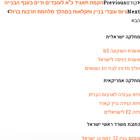
קודם
Previous
הקמת תאגיד כ"א לעובדים זרים בענף הבנייה
Next
גיוס עובדי בניין וחקלאות במהלך מלחמת חרבות ברזל
הבא
מחלקה ישראלית
אשרת השקעה b5
אשרת כניסה לישראל
הליך מדורג לבני זוג נשואים
מחלקה אמריקאית
ויזת עבודה לארצות הברית
ויזת הגירה גרין קארד
ויזה E2 לישראלים
כתובת משרד ראשי ישראל
מנחם בגין 12, רמת גן, ישראל