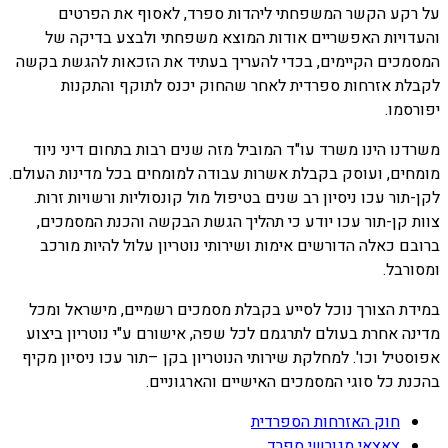
על רקע הקשר המשפחתי ליהדות ספרד, לאסוף את הפרטים
והעדויות האפשריים אודות המוצא משפחתי ולבצע בדיקה של
המסמכים הקיימים, בכדי להעריך בעתיד את הזכאות להגשת בקשה
לקבלת אזרחות ספרדית לאחר שהחוק יכנס לתוקף והתקנות
יפורסמו.
משרדנו הינו משרד עו"ד המוביל מזה שנים רבות בתחום דיני ניוד
מומחים, ועוסק בקבלת אשרות עבודה למומחים בכל מדינות העולם.
לקן-תור עכו ניסיון רב שנים בטיפול מול קונסוליות ורשויות זרות.
צוות קן-תור עכו יודע כי תהליך הגשת הבקשה והכנת המסמכים,
ברובם כאלה הדורשים אימות ושירותי נוטריון עלול להיות מורכב
ומסורבל.
במידת הצורך נוכל לסייע בקבלת מסמכים רשמיים, מישראל ומכל
מדינה אחרת בעולם לתרגמם לכל שפה, אישורם ע"י נוטריון ביצוע
אפוסטיל וכו'. למחלקת שירותי הנוטריון בקן –תור עכו ניסיון מקיף
בהכנת כל סוגי המסמכים האישיים והארגוניים.
חוק האזרחות הספרדית
צאצאי מגורשי ספרד