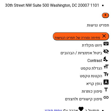
1101 30th Street NW Suite 500 Washington, DC 20007
תפריט נגישות
close
פתיחה וסגירה של תפריט הנגישות
keyboard
ניווט מקלדת
visibility_off
ביטול אנימציות / הבהובים
nights_stay
Contrast
format_size
הגדלת טקסט
text_fields
הקטנת טקסט
font_download
גופן קריא
title
סימון כותרות
link
סימון קישורים ולחצנים
favorite
מופעל ב
אהבה
ע״י
עמית מורנו