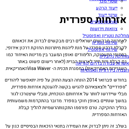
שטרי מכר
ייעוד קרקע
שינוי ייעוד
אזרחות ספרדית
נאמנות כספים
צוואות וירושות
מחלקת נוטריון ואפוסטיל
לאחרונה מבקשים ישראלים רבים מבקשים לבדוק את זכאותם
שירותי נוטריון
לקבלת דרכון ספרדי על מנת ליהנות מיתרונות החזקת דרכון אירופי,
שירותי אפוסטיל
בתחומי התעסוקה, הלימודים ואופן המעבר בין מדינות האיחוד כמו
מחלקה גלובלית
גם קבלת ויזת תייר לארצות הברית (לאחר רישום פשוט באתר
אשרות עבודה בדרום קוריאה
השגרירות האמריקאית) במסגרת תכנית ה- Visa Waiverהאמריקאית.
העברה בין דורית ונאמנויות
בחודש פברואר 2014 הונחה הצעת החוק על פיה יתאפשר ליהודים
"ספרדיים" ולצאצאיהם להגיש בקשה להענקת אזרחות ספרדית,
מבלי שיידרשו לוותר על אזרחותם הנוכחית, ומבלי שיצטרכו לגור
במשך שנתיים באופן חוקי בספרד. מדובר בהתקדמות משמעותית
בהליך החקיקה. טרם פורסמו התקנותהרשמיות להליך קבלת
האזרחות הספרדית.
בשלב זה ניתן לבדוק את העמידה בתנאי הזכאות הבסיסיים כגון על