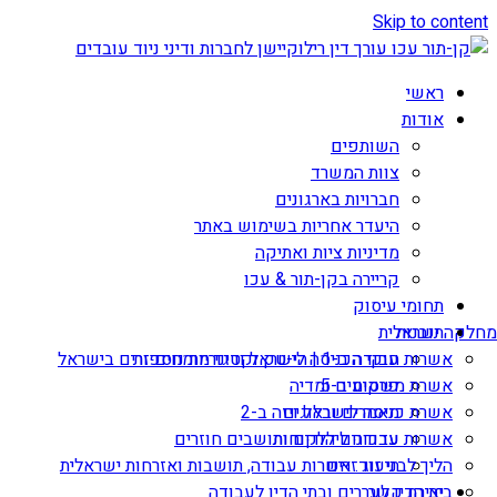
Skip to content
ראשי
אודות
השותפים
צוות המשרד
חברויות בארגונים
היעדר אחריות בשימוש באתר
מדיניות ציות ואתיקה
קריירה בקן-תור & עכו
תחומי עיסוק
תובנות
מחלקה ישראלית
אשרות עבודה ב-1 | הי-טק וקטגוריות נוספות
חוקי הכניסה לישראל ודיני מומחים זרים בישראל
אשרת משקיע ב-5
פרסומים ומדיה
מאמרים ובלוגים
אשרת כניסה לישראל ויזה ב-2
עדכונים ללקוחות
אשרות עבודה ליהודים ותושבים חוזרים
הליך לבני זוג זרים
תיעוד: אשרות עבודה, תושבות ואזרחות ישראלית
יצירת קשר
בית הדין לעררים ובתי הדין לעבודה