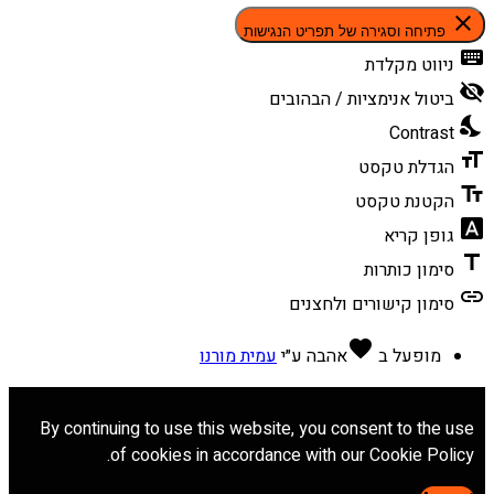
close
פתיחה וסגירה של תפריט הנגישות
keyboard
ניווט מקלדת
visibility_off
ביטול אנימציות / הבהובים
nights_stay
Contrast
format_size
הגדלת טקסט
text_fields
הקטנת טקסט
font_download
גופן קריא
title
סימון כותרות
link
סימון קישורים ולחצנים
favorite
מופעל ב
אהבה
ע״י
עמית מורנו
By continuing to use this website, you consent to the use
of cookies in accordance with our Cookie Policy.