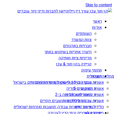
Skip to content
ראשי
אודות
השותפים
צוות המשרד
חברויות בארגונים
היעדר אחריות בשימוש באתר
מדיניות ציות ואתיקה
קריירה בקן-תור & עכו
תחומי עיסוק
תובנות
מחלקה ישראלית
אשרות עבודה ב-1 | הי-טק וקטגוריות נוספות
חוקי הכניסה לישראל ודיני מומחים זרים בישראל
אשרת משקיע ב-5
פרסומים ומדיה
מאמרים ובלוגים
אשרת כניסה לישראל ויזה ב-2
עדכונים ללקוחות
אשרות עבודה ליהודים ותושבים חוזרים
הליך לבני זוג זרים
תיעוד: אשרות עבודה, תושבות ואזרחות ישראלית
יצירת קשר
בית הדין לעררים ובתי הדין לעבודה