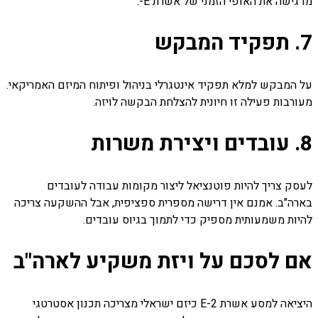
מדגישה את האופי הזמני של אשרת E-.
7. תפקיד המבקש
על המבקש למלא תפקיד אינטגרלי בניהול ופיתוח המיזם האמריקאי.
מעורבות פעילה זו חיונית להצלחת הבקשה לויזה.
8. עובדים ויצירת משרות
לעסק צריך להיות פוטנציאל ליצור מקומות עבודה לעובדים
בארה"ב. אמנם אין דרישה מספרית ספציפית, אבל ההשקעה צריכה
להיות משמעותית מספיק כדי לתמוך בגיוס עובדים.
אם לסכם על
ויזת משקיע לארה"ב
היציאה למסע אשרת E-2 כיזם ישראלי מצריכה תכנון אסטרטגי