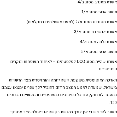
אשרת מתנדב מסוג ב/4
תושב ארעי מסוג א/1
אשרת סטודנט מסוג א/2 (למעט משתלמים בחקלאות)
אשרת אנשי דת מסוג א/3
אשרת נלווה מסוג א/4
תושב ארעי מסוג א/5
אשרת שהייה מסוג DCO לפלסטינים – לאיחוד משפחות ומקרים
הומניטריים
הארכה האוטומטית משקפת גישה יזומה והומניטרית מצד הרשויות
בישראל, שנועדה למנוע ממצב חירום להוביל לכך שזרים ימצאו עצמם
במעמד לא חוקי, עם כל הסיבוכים המשפטיים והמעשיים הכרוכים
בכך.
חשוב להדגיש כי אין צורך בהגשת בקשה או פעולה מצד מחזיקי