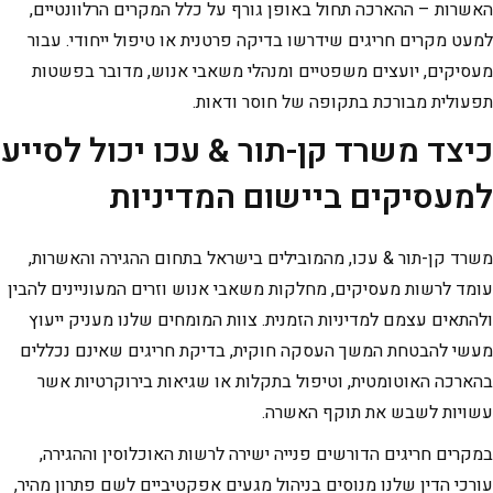
האשרות – ההארכה תחול באופן גורף על כלל המקרים הרלוונטיים,
למעט מקרים חריגים שידרשו בדיקה פרטנית או טיפול ייחודי. עבור
מעסיקים, יועצים משפטיים ומנהלי משאבי אנוש, מדובר בפשטות
תפעולית מבורכת בתקופה של חוסר ודאות.
כיצד משרד קן-תור & עכו יכול לסייע
למעסיקים ביישום המדיניות
משרד קן-תור & עכו, מהמובילים בישראל בתחום ההגירה והאשרות,
עומד לרשות מעסיקים, מחלקות משאבי אנוש וזרים המעוניינים להבין
ולהתאים עצמם למדיניות הזמנית. צוות המומחים שלנו מעניק ייעוץ
מעשי להבטחת המשך העסקה חוקית, בדיקת חריגים שאינם נכללים
בהארכה האוטומטית, וטיפול בתקלות או שגיאות בירוקרטיות אשר
עשויות לשבש את תוקף האשרה.
במקרים חריגים הדורשים פנייה ישירה לרשות האוכלוסין וההגירה,
עורכי הדין שלנו מנוסים בניהול מגעים אפקטיביים לשם פתרון מהיר,