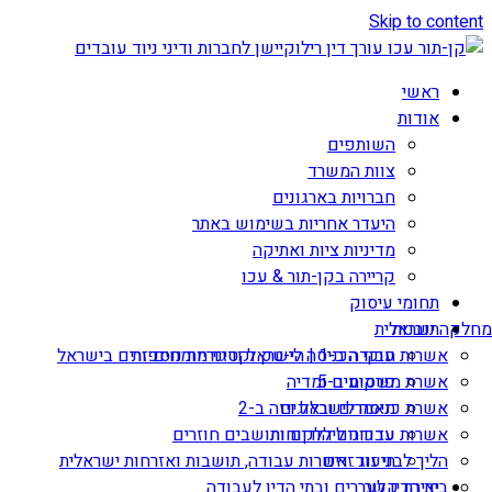
Skip to content
ראשי
אודות
השותפים
צוות המשרד
חברויות בארגונים
היעדר אחריות בשימוש באתר
מדיניות ציות ואתיקה
קריירה בקן-תור & עכו
תחומי עיסוק
תובנות
מחלקה ישראלית
אשרות עבודה ב-1 | הי-טק וקטגוריות נוספות
חוקי הכניסה לישראל ודיני מומחים זרים בישראל
אשרת משקיע ב-5
פרסומים ומדיה
מאמרים ובלוגים
אשרת כניסה לישראל ויזה ב-2
עדכונים ללקוחות
אשרות עבודה ליהודים ותושבים חוזרים
הליך לבני זוג זרים
תיעוד: אשרות עבודה, תושבות ואזרחות ישראלית
יצירת קשר
בית הדין לעררים ובתי הדין לעבודה