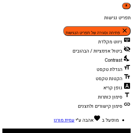
תפריט נגישות
close
פתיחה וסגירה של תפריט הנגישות
keyboard
ניווט מקלדת
visibility_off
ביטול אנימציות / הבהובים
nights_stay
Contrast
format_size
הגדלת טקסט
text_fields
הקטנת טקסט
font_download
גופן קריא
title
סימון כותרות
link
סימון קישורים ולחצנים
favorite
מופעל ב
אהבה
ע״י
עמית מורנו