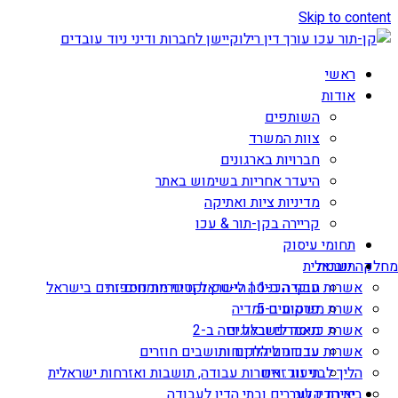
Skip to content
ראשי
אודות
השותפים
צוות המשרד
חברויות בארגונים
היעדר אחריות בשימוש באתר
מדיניות ציות ואתיקה
קריירה בקן-תור & עכו
תחומי עיסוק
תובנות
מחלקה ישראלית
אשרות עבודה ב-1 | הי-טק וקטגוריות נוספות
חוקי הכניסה לישראל ודיני מומחים זרים בישראל
אשרת משקיע ב-5
פרסומים ומדיה
מאמרים ובלוגים
אשרת כניסה לישראל ויזה ב-2
עדכונים ללקוחות
אשרות עבודה ליהודים ותושבים חוזרים
הליך לבני זוג זרים
תיעוד: אשרות עבודה, תושבות ואזרחות ישראלית
יצירת קשר
בית הדין לעררים ובתי הדין לעבודה