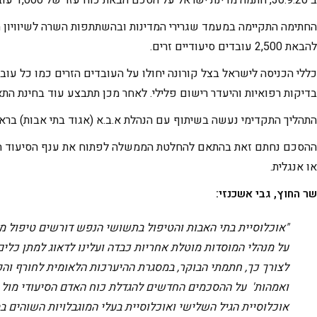
להבאת 2,500 עובדים סיעודיים זרים.
כללי הכניסה לישראל בצל קורונה יחולו על העובדים הזרים כמו כל עובד
בדיקות רפואיות והיעדר רישום פלילי. לאחר מכן תתבצע עוד בחינת הת
התהליך התקדימי נעשה בשיתוף עם הנהלת א.ב.א (אגוד בתי אבות) בראשו
או אנגלית.
שר החוץ, גבי אשכנזי:
"אוכלוסיית בתי האבות והטיפול בתשושי הנפש דורשים טיפול מי
על מנהלי המוסדות מוטלת אחריות כבדה ועלינו לדאוג למתן כלי
לצורך כך, חתמתי הבוקר, במסגרת ההיערכות הלאומית לחורף והק
ואמהות' על ההסכמים החדשים להגדלת כוח האדם הסיעודי מול מד
אוכלוסיית הגיל השלישי ואוכלוסיית בעלי המוגבלויות השוהים ב