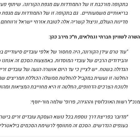
בתקופה מורכבת זו של התמודדות עם מגפת הקורונה. שיתוף פעו
בריאותיים משמעותיים. גם בתקופה זו של התמודדות עם מגפת ה
מדינות העולם, וניצול קשריה אלה לטובת אזרחי ישראל ורווחתם.
השרה לשוויון חברתי וגמלאים, ח״כ מירב כהן:
"עוד טרם עידן הקורונה, היה מחסור של אלפי עובדים סיעודיים 
והבידודים הרבים של עובדי המוסדות. באמצעות הסכם זה אנחנו
הגדולה בשטח. יש לציין כי עד היום אושרה הגעה של עובדים זר
החלטה זו נעשית במקביל להחלטת ממשלה הכוללת תמריצים שמטר
ולנוכח הצרכים הדחופים, החלטה זו היא מחוייבת המציאות ומה
מנכ״ל רשות האוכלוסין וההגירה, פרופ׳ שלמה מור-יוסף:
״מדובר בפריצת דרך נוספת בכל נושא העסקת עובדים זרים בישרא
בענפים הנדרשים. הסכם זה מתווסף לרשימת הסכמים בילאטרליי