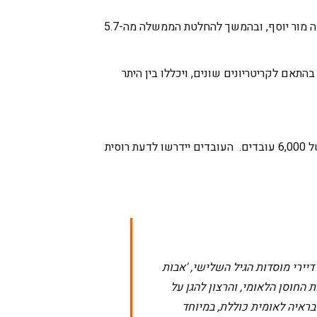
החתימה התקיימה במעמד שגרירי המדינות ובהשתתפות השרה לשיוויון חברתי וגמלאים, מירב כהן ומנכ״ל רשות האוכלוסין וההגירה פרופ׳ שלמה מור יוסף, ובהמשך להחלטת הממשלה מה-5.7
תאם לקריטריונים שונים, ויכללו בין היתר
ההסכם נחתם זאת בהתאם להחלטת הממשלה לפתוח את ענף הסיעוד המוסדי ועל רקע המחסור המתמשך בענף העומד נכון להיום על חוסר של 6,000 עובדים. העובדים יידרשו לדעת רוסית
ירי מוסדות הגיל השלישי, 'אבות
החוסן הלאומי, והרצון להגן על
בראיה לאומית כוללת, במיוחד