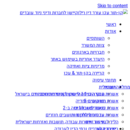
Skip to content
ראשי
אודות
השותפים
צוות המשרד
חברויות בארגונים
היעדר אחריות בשימוש באתר
מדיניות ציות ואתיקה
קריירה בקן-תור & עכו
תחומי עיסוק
תובנות
מחלקה ישראלית
אשרות עבודה ב-1 | הי-טק וקטגוריות נוספות
חוקי הכניסה לישראל ודיני מומחים זרים בישראל
אשרת משקיע ב-5
פרסומים ומדיה
מאמרים ובלוגים
אשרת כניסה לישראל ויזה ב-2
עדכונים ללקוחות
אשרות עבודה ליהודים ותושבים חוזרים
הליך לבני זוג זרים
תיעוד: אשרות עבודה, תושבות ואזרחות ישראלית
יצירת קשר
בית הדין לעררים ובתי הדין לעבודה