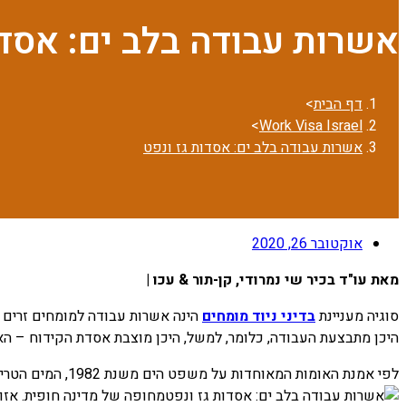
אשרות עבודה בלב ים: אסדו
דף הבית
>
>
Work Visa Israel
אשרות עבודה בלב ים: אסדות גז ונפט
אוקטובר 26, 2020
מאת עו"ד בכיר שי נמרודי, קן-תור & עכו |
סוגיה מעניינת
בדיני ניוד מומחים
הינה אשרות עבודה למומחים זרים 
היכן מתבצעת העבודה, כלומר, למשל, היכן מוצבת אסדת הקידוח – הא
לפי אמנת האומות המאוחדות על משפט הים משנת 1982, המים הטריטוריאליים של מדינה הם רצועה המשתרעת לכל היותר 12 מייל ימי (שהם כ-22 קילומטרים) כלפי חוץ
מחופה של מדינה חופית. אזור