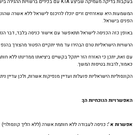
בעקבות בדיקה מעמיקה שביצע KTA עם בכירים ברשויות ההגירה בישראל, הוהר כי אישור הכניסה מחליף הלכה למעשה את הצורך בהנפקת אשרות בקונסוליה.
המשמעות היא שאזרחים זרים יוכלו להיכנס לישראל ללא אשרה שהונ
הפנים בישראל.
באופן כזה הכניסה לישראל תתאפשר עם אישור כניסה בלבד, דבר הנדרש מכל
הרשויות הישראליות טרם הבהירו עד מתי יתקיים הפטור מהצורך בהנפק
עם זאת, יתכן כי האזרח הזר ייתקל בקשיים ביציאתו ממדינתו ללא ח
כאמור, לרבות בטיסות המשך.
הקונסוליות הישראליות פועלות ועדיין מנפיקות אשרות, ולכן עדיין 
האפשרויות הנוכחיות הן
:
אפשרות א
':
כניסה לעבודה ללא חותמת אשרה (ללא הליך קונסולרי) ע