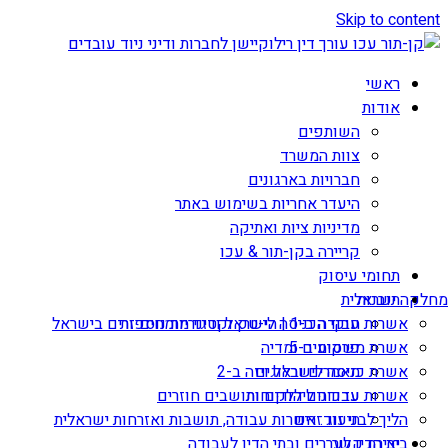
Skip to content
ראשי
אודות
השותפים
צוות המשרד
חברויות בארגונים
היעדר אחריות בשימוש באתר
מדיניות ציות ואתיקה
קריירה בקן-תור & עכו
תחומי עיסוק
תובנות
מחלקה ישראלית
אשרות עבודה ב-1 | הי-טק וקטגוריות נוספות
חוקי הכניסה לישראל ודיני מומחים זרים בישראל
אשרת משקיע ב-5
פרסומים ומדיה
מאמרים ובלוגים
אשרת כניסה לישראל ויזה ב-2
עדכונים ללקוחות
אשרות עבודה ליהודים ותושבים חוזרים
הליך לבני זוג זרים
תיעוד: אשרות עבודה, תושבות ואזרחות ישראלית
יצירת קשר
בית הדין לעררים ובתי הדין לעבודה