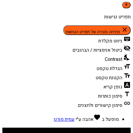
תפריט נגישות
close
פתיחה וסגירה של תפריט הנגישות
keyboard
ניווט מקלדת
visibility_off
ביטול אנימציות / הבהובים
nights_stay
Contrast
format_size
הגדלת טקסט
text_fields
הקטנת טקסט
font_download
גופן קריא
title
סימון כותרות
link
סימון קישורים ולחצנים
favorite
מופעל ב
אהבה
ע״י
עמית מורנו