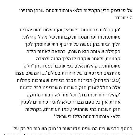
על פי פסק הדין הקהילות הלא-אורתודוכסיות שבהן התגיירו
העותרים:
"הן קהילות מבוססות בישראל, והן בעלות זהות יהודית
משותפת וידועה ומסגרות קבועות של ניהול קהילתי.
הליך הגיור בהן נעשה על ידי גוף דתי שהוסמך לכך
בקהילה שאותה הוא משרת, בהתאם לאמות מידה
קבועות, ולאחר שקדם לו הליך הכנה ולמידה
משמעותי… קהילות אלו, כפי שכבר נפסק, הן "חלק
מהזרמים המרכזיים של היהדות בעולם"…. והמשיב עצמו
(ע.ע.: המדינה) הכיר זה מכבר בגיורים שעורכות קהילות
אלה בחו"ל לעניין חוק השבות. משבפנינו לכל הדעות
"קהילה יהודית מוכרת", וכל עוד לא קבע המחוקק
אחרת, אין כל טעם מבורר שלא להכיר כיהודים לעניין
חוק השבות במי שהתגיירו, כמו העותרים, בקהילות
הלא- אורתודוכסיות הללו בישראל."
בנוסף הדגיש בית המשפט מפורשות כי חוק השבות חל רק על