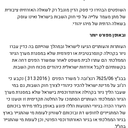
השופטים הבהירו כי פסק הדין מוגבל רק לשאלה האזרחית-ציבורית
של מתן מעמד עלייה על פי חוק השבות בישראל ואינו עוסק
בשאלה הדתית של מיהו יהודי.
ובאופן מפורט יותר
העותרות והעותרים הגיעו לישראל ובמהלך שהייתם בה כדין עברו
גיור בקהילה קונסרבטיבית או רפורמית שלא במסגרת מערך הגיור
הממלכתי. הם עתרו לבית משפט לאחר שמשרד הפנים דחה את
בקשותיהם לקבל אזרחות ישראלית כיהודים מכוח חוק השבות.
בבג"ץ 7625/06 רגצ'ובה נ' משרד הפנים ( 31.3.2016 ) נקבע כי
רג'וב על מדינת ישראל להכיר כיהודי לצורך חוק השבות, גם במי
שעבר הליך גיור בקהילה אורתודוכסית בישראל שלא במסגרת מערך
הגיור הממלכתי. העותרים הסתמכו על החלטה תקדימית זו וטענו כי
היעדר הכרה בגיורי התנועות הללו פוגע באופן בלתי מידתי בזכותם
של המתגיירים לחופש דת ובזכותם לשוויון לעומת מי שהתגייר בארץ
בגיור הממלכתי או בגיור האורתודוכסי הפרטי, וכן לעומת מי שהתגייר
בחו"ל.