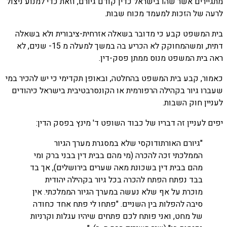
מתגיירים אשר שהו בישראל כדין קודם גיורם, וזאת כדי למנוע ניצול
לרעה של הזכות למעמד מכוח שבות.
בית המשפט קבע כי מדובר בשאלה אזרחית-ציבורית ולא בשאלה
דתית, ומשהמחוקק לא הכריע בה במשך למעלה מ 15- שנים, לא
ראה בית המשפט מנוס ממתן פסק-דין.
כאמור, קבע בית המשפט בהחלטה, ובאופן תקדימי כי יש להכיר במי
שעברו גיור בקהילה הרפורמית או הקונסרבטיבית בישראל כיהודים
לעניין חוק השבות.
יפים לעניין זה דבריו של כבוד השופט ד' מינץ בפסק הדין:
"גיורם האורתודוקסי שלא במסגרת מערך הגיור
הממלכתי זכה להכרה (מי מהם בבית דין בבני ברק ומי
מהם בבית דין בשכונת מאה שערים בירושלים), אך בד
בבד נפתח הפתח להכרה בכל גיור בקהילה יהודית
מוכרת על אף שלא נעשה במערך הגיור הממלכתי. אין
סיבה להפלות בין השניים. "פתחו לי פתח אחד כחודה
של מחט, ואני פותח לכם פתחים שיהיו עגלות וקרניות