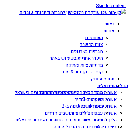
Skip to content
ראשי
אודות
השותפים
צוות המשרד
חברויות בארגונים
היעדר אחריות בשימוש באתר
מדיניות ציות ואתיקה
קריירה בקן-תור & עכו
תחומי עיסוק
תובנות
מחלקה ישראלית
אשרות עבודה ב-1 | הי-טק וקטגוריות נוספות
חוקי הכניסה לישראל ודיני מומחים זרים בישראל
אשרת משקיע ב-5
פרסומים ומדיה
מאמרים ובלוגים
אשרת כניסה לישראל ויזה ב-2
עדכונים ללקוחות
אשרות עבודה ליהודים ותושבים חוזרים
הליך לבני זוג זרים
תיעוד: אשרות עבודה, תושבות ואזרחות ישראלית
יצירת קשר
בית הדין לעררים ובתי הדין לעבודה