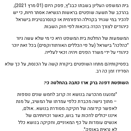
בית המשפט העליון בשבתו כבג"ץ, פסק היום (01 מרץ 2021),
בהרכב של תשעה שופטים בראשות הנשיאה אסתר חיות, כי יש
להכיר במי שגויר בקהילה הרפורמית או קונסרבטיבית בישראל
כיהודים לצורך הכרה בזכאות לפי חוק השבות.
המשמעות של החלטת בית המשפט היא כי מי שלא עשה גיור
"כהלכה" בישראל (על פי הכללים האורתודוקסים) בכל זאת יוכר
כיהודי על ידי משרד הפנים ויהיה זכאי לעלייה.
בפסיקותיהם מתחו השופטים ביקורת קשה על הכנסת, על כך שלא
הסדירו זמן כה רב.
השופטת דפנה ברק ארז כתבה בהחלטה כי:
"נמנענו מהכרעה בנושא זה קרוב לחמש שנים נוספות
– מתוך גישה מכבדת כלפי עמדתו של המשיב, על מנת
לאפשר קידומה של חקיקה מסודרת בנושא…אולם,
איננו יכולים לחכות עד בוש, כאשר זכויותיהם של
אנשים עומדות על כף המאזניים, וחקיקה בנושא כלל
לא נראית באופק".