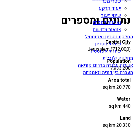
שטרי מכר
ייעוד קרקע
שינוי ייעוד
נתונים ומספרים
נאמנות כספים
צוואות וירושות
מחלקת נוטריון ואפוסטיל
Capital City
שירותי נוטריון
Jerusalem (712,000)
שירותי אפוסטיל
מחלקה גלובלית
Population
אשרות עבודה בדרום קוריאה
7,933,200
העברה בין דורית ונאמנויות
Area total
20,770 sq km
Water
440 sq km
Land
20,330 sq km