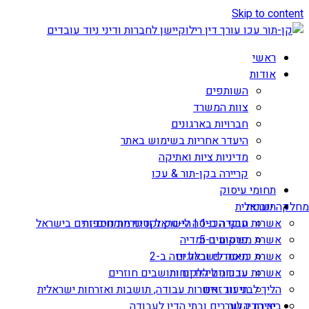
Skip to content
ראשי
אודות
השותפים
צוות המשרד
חברויות בארגונים
היעדר אחריות בשימוש באתר
מדיניות ציות ואתיקה
קריירה בקן-תור & עכו
תחומי עיסוק
תובנות
מחלקה ישראלית
אשרות עבודה ב-1 | הי-טק וקטגוריות נוספות
חוקי הכניסה לישראל ודיני מומחים זרים בישראל
אשרת משקיע ב-5
פרסומים ומדיה
מאמרים ובלוגים
אשרת כניסה לישראל ויזה ב-2
עדכונים ללקוחות
אשרות עבודה ליהודים ותושבים חוזרים
הליך לבני זוג זרים
תיעוד: אשרות עבודה, תושבות ואזרחות ישראלית
יצירת קשר
בית הדין לעררים ובתי הדין לעבודה