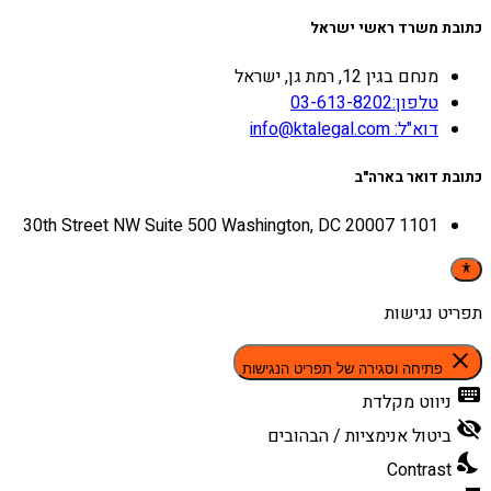
כתובת משרד ראשי ישראל
מנחם בגין 12, רמת גן, ישראל
טלפון:03-613-8202
דוא"ל: info@ktalegal.com
כתובת דואר בארה"ב
1101 30th Street NW Suite 500 Washington, DC 20007
תפריט נגישות
close
פתיחה וסגירה של תפריט הנגישות
keyboard
ניווט מקלדת
visibility_off
ביטול אנימציות / הבהובים
nights_stay
Contrast