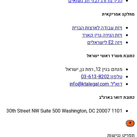
הליך מדורג לבני זוג נשואים
מחלקה אמריקאית
ויזת עבודה לארצות הברית
ויזת הגירה גרין קארד
ויזה E2 לישראלים
כתובת משרד ראשי ישראל
מנחם בגין 12, רמת גן, ישראל
טלפון:03-613-8202
דוא"ל: info@ktalegal.com
כתובת דואר בארה"ב
1101 30th Street NW Suite 500 Washington, DC 20007
תפריט נגישות