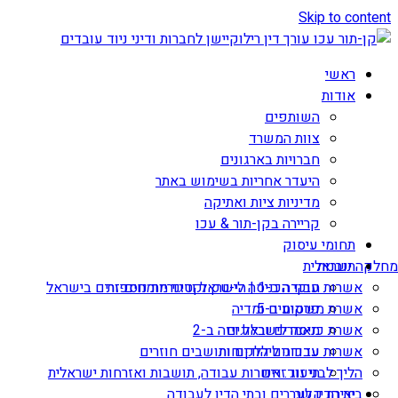
Skip to content
ראשי
אודות
השותפים
צוות המשרד
חברויות בארגונים
היעדר אחריות בשימוש באתר
מדיניות ציות ואתיקה
קריירה בקן-תור & עכו
תחומי עיסוק
תובנות
מחלקה ישראלית
אשרות עבודה ב-1 | הי-טק וקטגוריות נוספות
חוקי הכניסה לישראל ודיני מומחים זרים בישראל
אשרת משקיע ב-5
פרסומים ומדיה
מאמרים ובלוגים
אשרת כניסה לישראל ויזה ב-2
עדכונים ללקוחות
אשרות עבודה ליהודים ותושבים חוזרים
הליך לבני זוג זרים
תיעוד: אשרות עבודה, תושבות ואזרחות ישראלית
יצירת קשר
בית הדין לעררים ובתי הדין לעבודה