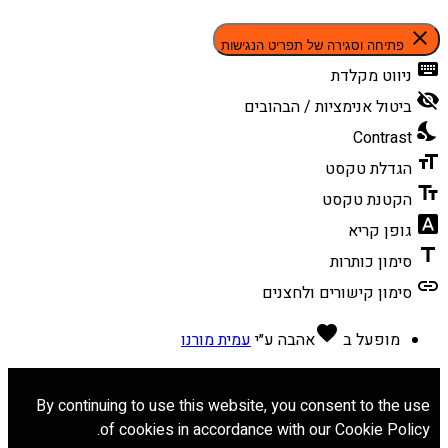
close
פתיחה וסגירה של תפריט הנגישות
keyboard
ניווט מקלדת
visibility_off
ביטול אנימציות / הבהובים
nights_stay
Contrast
format_size
הגדלת טקסט
text_fields
הקטנת טקסט
font_download
גופן קריא
title
סימון כותרות
link
סימון קישורים ולחצנים
favorite
מופעל ב
אהבה
ע״י
עמית מורנו
By continuing to use this website, you consent to the use
of cookies in accordance with our Cookie Policy.