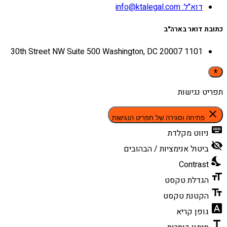
דוא"ל: info@ktalegal.com
כתובת דואר בארה"ב
1101 30th Street NW Suite 500 Washington, DC 20007
תפריט נגישות
close
פתיחה וסגירה של תפריט הנגישות
keyboard
ניווט מקלדת
visibility_off
ביטול אנימציות / הבהובים
nights_stay
Contrast
format_size
הגדלת טקסט
text_fields
הקטנת טקסט
font_download
גופן קריא
title