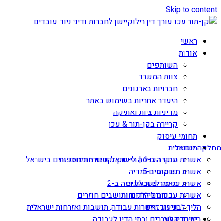
Skip to content
ראשי
אודות
השותפים
צוות המשרד
חברויות בארגונים
היעדר אחריות בשימוש באתר
מדיניות ציות ואתיקה
קריירה בקן-תור & עכו
תחומי עיסוק
תובנות
מחלקה ישראלית
אשרות עבודה ב-1 | הי-טק וקטגוריות נוספות
חוקי הכניסה לישראל ודיני מומחים זרים בישראל
אשרת משקיע ב-5
פרסומים ומדיה
מאמרים ובלוגים
אשרת כניסה לישראל ויזה ב-2
עדכונים ללקוחות
אשרות עבודה ליהודים ותושבים חוזרים
הליך לבני זוג זרים
תיעוד: אשרות עבודה, תושבות ואזרחות ישראלית
יצירת קשר
בית הדין לעררים ובתי הדין לעבודה