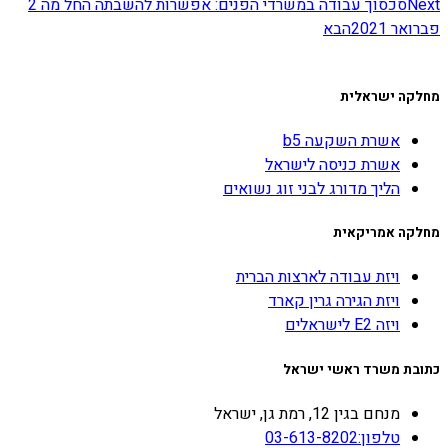
Next
סכסוך עבודה במשרדי הפנים: אפשרות להשבתה החל מה 2
פברואר 2021
הבא
מחלקה ישראלית
אשרת השקעה b5
אשרת כניסה לישראל
הליך מדורג לבני זוג נשואים
מחלקה אמריקאית
ויזת עבודה לארצות הברית
ויזת הגירה גרין קארד
ויזה E2 לישראלים
כתובת משרד ראשי ישראל
מנחם בגין 12, רמת גן, ישראל
טלפון:03-613-8202