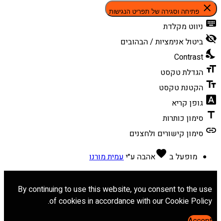
close
פתיחה וסגירה של תפריט הנגישות
keyboard
ניווט מקלדת
visibility_off
ביטול אנימציות / הבהובים
nights_stay
Contrast
format_size
הגדלת טקסט
text_fields
הקטנת טקסט
font_download
גופן קריא
title
סימון כותרות
link
סימון קישורים ולחצנים
favorite
מופעל ב
אהבה
ע״י
עמית מורנו
By continuing to use this website, you consent to the use
of cookies in accordance with our Cookie Policy.