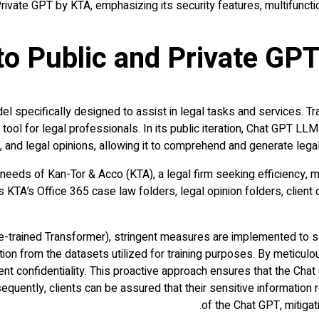
vate GPT by KTA, emphasizing its security features, multifunctiona
 to Public and Private GP
pecifically designed to assist in legal tasks and services. Trai
ool for legal professionals. In its public iteration, Chat GPT LLM 
s, and legal opinions, allowing it to comprehend and generate lega
 needs of Kan-Tor & Acco (KTA), a legal firm seeking efficiency, mult
s KTA’s Office 365 case law folders, legal opinion folders, clien
re-trained Transformer), stringent measures are implemented to sa
on from the datasets utilized for training purposes. By meticulous
ent confidentiality. This proactive approach ensures that the Cha
sequently, clients can be assured that their sensitive informatio
of the Chat GPT, mitigat