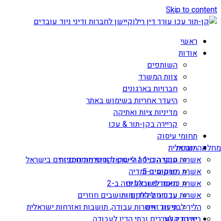
Skip to content
ראשי
אודות
השותפים
צוות המשרד
חברויות בארגונים
היעדר אחריות בשימוש באתר
מדיניות ציות ואתיקה
קריירה בקן-תור & עכו
תחומי עיסוק
תובנות
מחלקה ישראלית
אשרות עבודה ב-1 | הי-טק וקטגוריות נוספות
חוקי הכניסה לישראל ודיני מומחים זרים בישראל
אשרת משקיע ב-5
פרסומים ומדיה
מאמרים ובלוגים
אשרת כניסה לישראל ויזה ב-2
עדכונים ללקוחות
אשרות עבודה ליהודים ותושבים חוזרים
הליך לבני זוג זרים
תיעוד: אשרות עבודה, תושבות ואזרחות ישראלית
יצירת קשר
בית הדין לעררים ובתי הדין לעבודה