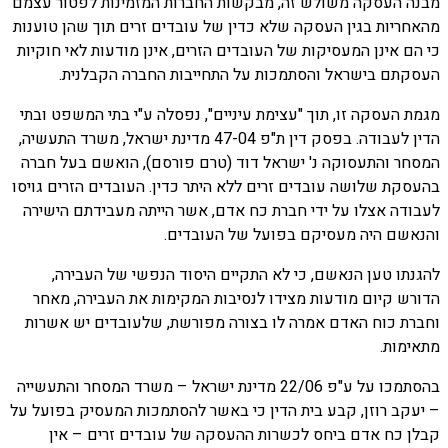
מבנה העסקה משולש זה, מבקשות החברות המזמינות לפטור עצמם
מהאחריות בגין העסקה שלא כדין של עובדים זרים תוך שהן טוענות
כי הם אינן המעסיקות של העובדים הזרים, אינן מודעות לאי חוקיות
העסקתם בישראל והסתמכות על התחייבות החברה הקבלנית.
מגמת העסקה זו, תוך "עצימת עיניים", נפסלה ע"י בתי המשפט ובתי
הדין לעבודה. בפסק דין ת"פ 47-04 מדינת ישראל, משרד התעשיה,
המסחר והתעסוקה נ' ישראל דוד (טרם פורסם), הואשם בעל חברה
בהעסקת שלושה עובדים זרים ללא היתר כדין. העובדים הזרים גויסו
לעבודה אצלו על ידי חברת כח אדם, אשר הייתה מעבידתם הישירה
והנאשם היה מעסיקם בפועל של העובדים.
להגנתו טען הנאשם, כי לא התקיים היסוד הנפשי של העבירה,
הדורש קיום מודעות מצידו לנסיבות המקימות את העבירה, מאחר
וחברת כוח האדם אמרה לו בצורה מפורשת, שלעובדים יש אשרות
מתאימות.
בהסתמכו על ע"פ 22/06 מדינת ישראל – משרד המסחר והתעשייה
– יעקב רוזן, קבע בית הדין כי באשר להסתמכות המעסיק בפועל על
קבלן כח אדם ביחס לכשרות ההעסקה של עובדים זרים – אין