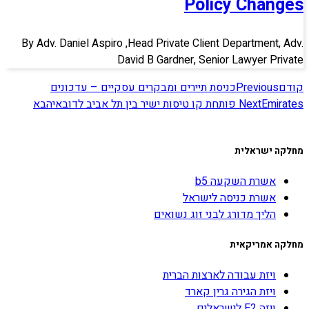
Policy Changes
By Adv. Daniel Aspiro ,Head Private Client Department, Adv.
David B Gardner, Senior Lawyer Private
קודם
Previous
כניסת תיירים ומבקרים עסקיים – עדכונים
Emirates פותחת קו טיסות ישיר בין תל אביב לדובאי
Next
הבא
מחלקה ישראלית
אשרת השקעה b5
אשרת כניסה לישראל
הליך מדורג לבני זוג נשואים
מחלקה אמריקאית
ויזת עבודה לארצות הברית
ויזת הגירה גרין קארד
ויזה E2 לישראלים