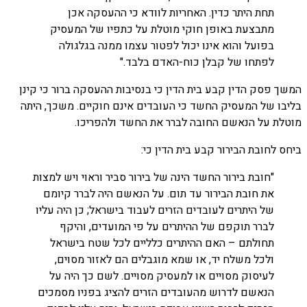
תחת היתר כדין. האחריות לוודא כי ההעסקה אכן
מתבצעת באופן חוקי מוטלת על כתפיו של המעסיק
בפועל והוא אינו יכול לפטור עצמו ממנה בגלגולה
לפתחו של קבלן כוח-האדם בלבד."
המשך פסק הדין קבע בית הדין כי בנסיבות ההעסקה ברור כי קינן
בליבו של המעסיק החשד כי העובדים אינם חוקיים. משכך, היתה
מוטלת על הנאשם החובה לברר את החשד ולהפריכו.
ביחס לחובת הבירור קבע בית הדין כי:
"חובת בירור החשד הינה של בירור סביר וראוי ויש למצות
את חובת הבירור עד תום. על הנאשם היה לברר קיומם
של היתרים לעובדים הזרים לעבוד בישראל; כן היה עליו
לברר תוקפם של ההיתרים על פי המועדים, והיקף
תחולתם – האם ההיתרים כלליים לכל שטח בישראל
ולכל משלח יד, או שמא מוגבלים הם לאזור מסוים,
לעיסוק מסויים או למעסיק מסויים. לשם כך היה על
הנאשם לדרוש מהעובדים הזרים להציג בפניו מסמכים