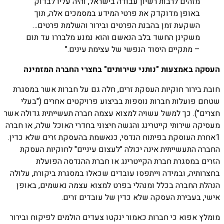
מזהים לרבות רשיון עבודה בישראל, והיה עליו לבדוק
באופן מדוקדק את פרטי המידע במסמכים אלה, תוך
השקעת זמן בהבנת הפרטים ובירור והשלמת פרטים…
משקינן החשד בלב הנאשם והוא נמנע מלבררו עד תום
– מתקיים היסוד הנפשי של עצימת עינים."
העסקה באמצעות "נותני שירותים" בחצרי החברה המזמינה
חובת בירור חוקיות העסקת זרים, חלה גם על חברות אשר במסגרת
שטחם פועלות חברות נוספות בביצוע פרויקטים אחרים ("בעלי
חצרים"). כך למשל עשויה למצוא עצמה חברה תעשייתית גדולה אשר
מעסיקה שירותי קייטרינג והגשה חיצוני בחדרי האוכל שלה, או חברה
1אחרת העוסקת בפיתוח הנדסי, כנאשמת בהעסקת זרים שלא כדין.
החברה התעשייתית אינה יכולה "לעצום עיניים" לחוקיות העסקת
הזרים במסגרת חברת הקייטרינג או חברת ההנדסה הפועלת
בחצרותיה, ובמידה וייתפסו עובדים שכאלו במסגרת ביקורת, עלולה
הנהלת החברה בכלל ומנהלי בפרט למצוא עצמה נאשמים, באופן
אישי, בעבירת העסקה שלא כדין של עובדים זרים.
מומלץ אפוא כי חברות כאמור ינקטו צעדים הולמים לפיקוח ובירור