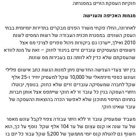
חוקיות העסקת הזרים במסגרתה.
מגמות האכיפה והענישה
לאחרונה, החלו פקחי משרד הפנים מבקרים בתדירות יומיומית בבתי
העסק השונים. במסגרת תכנית העבודה של רשות המסים לשנת
2010 ואילך, ייערכו גם ביקורות ניהול ספרים לצרכי מס אצל
נישומים המעסיקים עובדים זרים בניגוד לחוק – זאת על מנת לוודא
שהעסקתם שלא כדין לא לוותה גם בעבירות מס שונות.
בין יתר צעדי הענישה החדשים ניתן למנות הגשת כתב אישום פלילי
ועונש כספי מינימאלי של 10,000 שקל למעסיק יחיד ו-25 אלף
שקל לחברה שמעסיקה עובדים זרים שלא כחוק. בנוסף, יבוטלו
היתרי העסקה בגין כל עובד זר לא חוקי שייתפס אצל אותן חברות.
בתחום המיסוי מתוכנן שלא לאפשר הכרה בהוצאות ההעסקה של
עובד שאינו חוקי.
מעביד שמעסיק עובד זר ללא היתר עבודה צפוי לקבל עונש מאסר
של עד שנה או קנס עצום של עד 104 אלף שקל. נוסף על כך, הוא
חשוף גם להטלת קנס יומי מתמשך של 5,200 שקל עבור כל יום בו