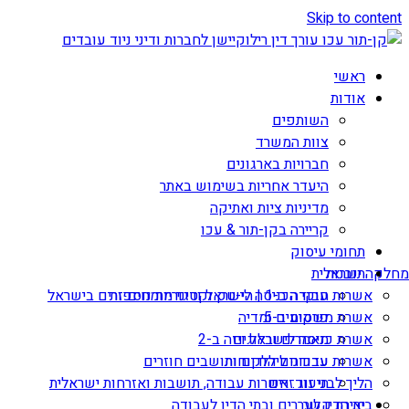
Skip to content
ראשי
אודות
השותפים
צוות המשרד
חברויות בארגונים
היעדר אחריות בשימוש באתר
מדיניות ציות ואתיקה
קריירה בקן-תור & עכו
תחומי עיסוק
תובנות
מחלקה ישראלית
אשרות עבודה ב-1 | הי-טק וקטגוריות נוספות
חוקי הכניסה לישראל ודיני מומחים זרים בישראל
אשרת משקיע ב-5
פרסומים ומדיה
מאמרים ובלוגים
אשרת כניסה לישראל ויזה ב-2
עדכונים ללקוחות
אשרות עבודה ליהודים ותושבים חוזרים
הליך לבני זוג זרים
תיעוד: אשרות עבודה, תושבות ואזרחות ישראלית
יצירת קשר
בית הדין לעררים ובתי הדין לעבודה