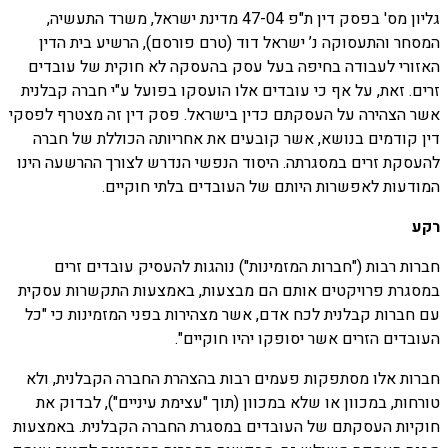
גליון מס' בפסק דין ת"פ 47-04 מדינת ישראל, משרד התעשיה,
המסחר והתעסוקה נ’ ישראל דוד (טרם פורסם), הרשיע בית הדין
האזורי לעבודה בחיפה בעל עסק בהעסקה לא חוקית של עובדים
זרים. זאת, על אף כי עובדים אלו הועסקו בפועל ע"י חברה קבלנית
אשר הצהירה על העסקתם כדין בישראל. פסק דין זה מצטרף לפסקי
דין קודמים בנושא, אשר קובעים את אחריותה הכוללת של חברה
להעסקת זרים במסגרתה. היסוד הנפשי הנדרש לצורך ההרשעה הינו
המודעות לאפשרות היותם של העובדים בלתי חוקיים.
רקע
חברות רבות ("חברות המזמינות") נוהגות להעסיק עובדים זרים
במסגרת פרויקטים אותם הם מבצעות, באמצעות התקשרות עסקית
עם חברות קבלנית לכח אדם, אשר מצהירות בפני המזמינות כי "כל
העובדים הזרים אשר יסופקו יהיו חוקיים".
חברות אלו מסתפקות פעמים רבות בהצהרת החברה הקבלנית, ולא
טורחות, במכוון או שלא במכוון (תוך "עצימת עיניים"), לבדוק את
חוקיות העסקתם של העובדים במסגרת החברה הקבלנית. באמצעות