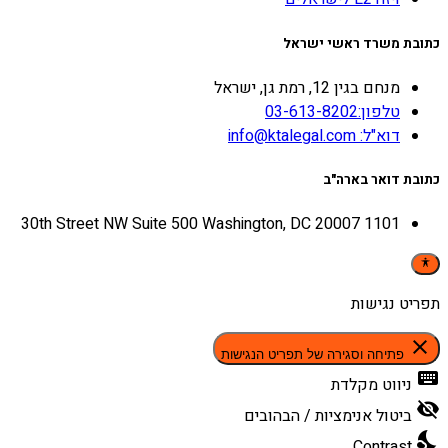
כתובת משרד ראשי ישראל
מנחם בגין 12, רמת גן, ישראל
טלפון:03-613-8202
דוא"ל: info@ktalegal.com
כתובת דואר בארה"ב
1101 30th Street NW Suite 500 Washington, DC 20007
תפריט נגישות
close
פתיחה וסגירה של תפריט הנגישות
keyboard
ניווט מקלדת
visibility_off
ביטול אנימציות / הבהובים
nights_stay
Contrast