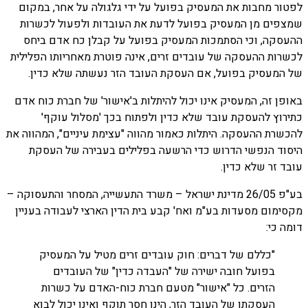
לפטור מחבות את המעסיק בפועל על ידי גלגולה על אחר, במקום
שמצפים מן המעסיק בפועל לדעת את העובדות ולפעול לכשרות
ההעסקה, וכי הסתמכות המעסיק בפועל על קבלן כח אדם ביחס
לכשרות ההעסקה של עובדים זרים, אינה פוטרת מאחריותו הפלילית
של המעסיק בפועל, אם העסקת העובד הזר נעשתה שלא כדין.
באופן זה, המעסיק אינו יכול להיתלות ב'אישור' של חברת כוח אדם
כתירוץ להעסקת עובד שלא כדין ולפתוח בכך 'מסלול עוקף'
להכשרת ההעסקה. היתלות כאמור מהווה "עצימת עיניים", המהווה את
היסוד הנפשי הדרוש כדי הרשעה בפלילים בעבירה של העסקת
עובד זר שלא כדין.
בע"פ 26/05 מדינת ישראל – משרד התעשייה, המסחר והתעסוקה –
מקסימום מסעדות בע"מ ואח' קבע בית הדין הארצי לעבודה בעניין
דומה כי:
"כללם של דברים: חוק עובדים זרים מטיל על המעסיק
בפועל חובה ישירה של "העבדה כדין" של העובדים
הזרים. כל "אישור" מטעם חברת כוח-האדם על כשרות
העסקתו של העובד הזר, הינו חסר תוקף ואינו יכול לבוא