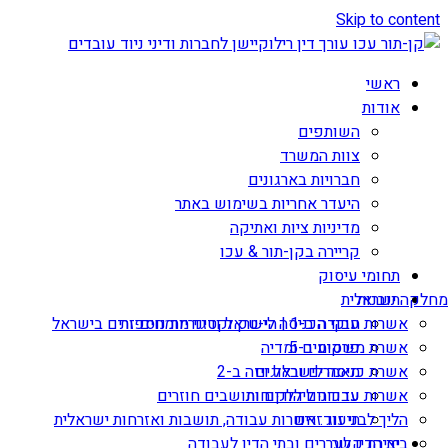
Skip to content
ראשי
אודות
השותפים
צוות המשרד
חברויות בארגונים
היעדר אחריות בשימוש באתר
מדיניות ציות ואתיקה
קריירה בקן-תור & עכו
תחומי עיסוק
תובנות
מחלקה ישראלית
אשרות עבודה ב-1 | הי-טק וקטגוריות נוספות
חוקי הכניסה לישראל ודיני מומחים זרים בישראל
אשרת משקיע ב-5
פרסומים ומדיה
מאמרים ובלוגים
אשרת כניסה לישראל ויזה ב-2
עדכונים ללקוחות
אשרות עבודה ליהודים ותושבים חוזרים
הליך לבני זוג זרים
תיעוד: אשרות עבודה, תושבות ואזרחות ישראלית
יצירת קשר
בית הדין לעררים ובתי הדין לעבודה