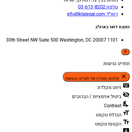
טלפון:03-613-8202
דוא"ל: info@ktalegal.com
כתובת דואר בארה"ב
1101 30th Street NW Suite 500 Washington, DC 20007
תפריט נגישות
close
פתיחה וסגירה של תפריט הנגישות
keyboard
ניווט מקלדת
visibility_off
ביטול אנימציות / הבהובים
nights_stay
Contrast
format_size
הגדלת טקסט
text_fields
הקטנת טקסט
font_download