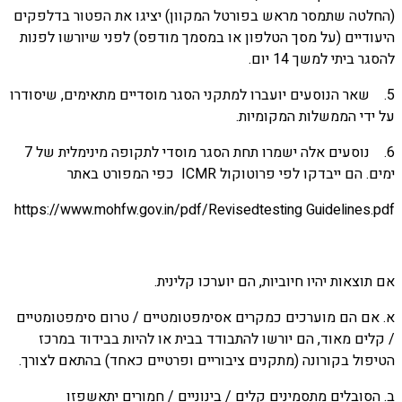
(החלטה שתמסר מראש בפורטל המקוון) יציגו את הפטור בדלפקים
היעודיים (על מסך הטלפון או במסמך מודפס) לפני שיורשו לפנות
להסגר ביתי למשך 14 יום.
5. שאר הנוסעים יועברו למתקני הסגר מוסדיים מתאימים, שיסודרו
על ידי הממשלות המקומיות.
6. נוסעים אלה ישמרו תחת הסגר מוסדי לתקופה מינימלית של 7
ימים. הם ייבדקו לפי פרוטוקול ICMR כפי המפורט באתר
https://www.mohfw.gov.in/pdf/Revisedtesting Guidelines.pdf
אם תוצאות יהיו חיוביות, הם יוערכו קלינית.
א. אם הם מוערכים כמקרים אסימפטומטיים / טרום סימפטומטיים
/ קלים מאוד, הם יורשו להתבודד בבית או להיות בבידוד במרכז
הטיפול בקורונה (מתקנים ציבוריים ופרטיים כאחד) בהתאם לצורך.
ב. הסובלים מתסמינים קלים / בינוניים / חמורים יתאשפזו