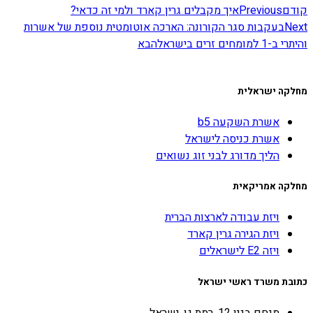
קודם
Previous
איך מקבלים גרין קארד ולמי זה כדאי?
Next
בעקבות סגר הקורונה: הארכה אוטומטית נוספת של אשרות
והיתרי ב-1 למומחים זרים בישראל
הבא
מחלקה ישראלית
אשרת השקעה b5
אשרת כניסה לישראל
הליך מדורג לבני זוג נשואים
מחלקה אמריקאית
ויזת עבודה לארצות הברית
ויזת הגירה גרין קארד
ויזה E2 לישראלים
כתובת משרד ראשי ישראל
מנחם בגין 12, רמת גן, ישראל