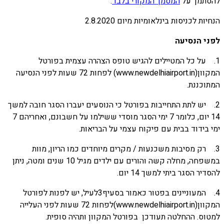
להסתמך על
המסמך המקורי בלבד
.
הנחיות לכניסות בינלאומיות מיום 2.8.2020
לפני הנסיעה
1. על כל המטיילים להגיש טופס הצהרה עצמית בפורטל
המקוון(www.newdelhiairport.in) לפחות 72 שעות לפני הנסיעה
המתוכננת.
2. יש לתת התחייבות בפורטל כי הנוסעים יעברו הסגר חובה למשך
14 יום, כלומר 7 ימי הסגר מוסדי ששילמו על חשבונם, ואחריהם 7
ימי בידוד בבית עם פיקוח עצמי על הבריאות.
3. רק מסיבות משכנעות / מקרים מיוחדים כמו הריון, מוות
במשפחה, מחלה קשה והורים עם ילדים מגיל 10 שנים ומטה, ניתן
להסדיר הסגר ביתי למשך 14 יום.
4. המעוניינים בפטור כאמור בסעיף3לעיל, יש לפנות לפורטל
המקוון(www.newdelhiairport.in)לפחות 72 שעות לפני העלייה
למטוס. ההחלטה תעודכן בפורטל המקוון ותהיה סופית.