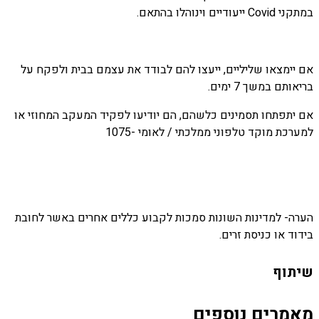
במתקני Covid ייעודיים וינוהלו בהתאם.
אם יימצאו שליליים, ייעצו להם לבודד את עצמם בבית ולפקח על
בריאותם במשך 7 ימים.
אם יתפתחו תסמינים כלשהם, הם יודיעו לפקיד המעקב המחוזי או
למערכת מוקד טלפוני ממלכתי / לאומי -1075
הערה- למדינות השונות סמכות לקבוע כללים אחרים באשר לחובת
בידוד או כניסת זרים.
שיתוף
מאמרים נוספים