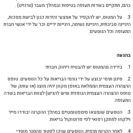
בהם, תתקיים בשדות תעופה בטיסות ובמהלך מעבר (טרנזיט) .
3. על המטוס, יש להקפיד על אמצעי זהירות כגון לבישת מסכות,
היגיינה סביבתית, היגיינת נשימה, היגיינת ידיים וכו׳ על ידי אנשי חברת
התעופה וכל הנוסעים.
בהגעה
1. בירידה מהמטוס יש להבטיח ריחוק חברתי.
2. סינון תרמי יבוצע על ידי גורמי הבריאות על כל הנוסעים. טופס
ההצהרה העצמית הממלאת באופן מקוון יהיה מוצג (או עותק של
טופס ההצהרה העצמית הגופנית שיש להגיש) לצוות הבריאות בשדה
התעופה.
3. הנוסעים שנמצאו סימפטומטיים במהלך ההקרנה יבודדו מייד
וילקחו למתקן רפואי לפי פרוטוקול בריאות.
4. לאחר הקרנת תרמית, הנוסעים שזכו לפטור מהסגר מוסדי