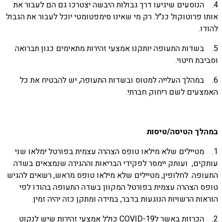
4. הנוסעים שיגיעו דרך גבולות היבשה יצטרכו גם הם לעבור את
אותו פרוטוקול כנ"ל. רק מי שאינו סימפטומטי יוכל לעבור את הגבול
להודו.
5. בשדות התעופה יותקנו אמצעי זהירות מתאימים כגון תברואה
וסביבת חיטוי.
6. במהלך העלייה למטוס ובשדות התעופה, יש להבטיח את כל
האמצעים לשם ריחוק חברתי.
במהלך הטיסה/טיסות
1. מטיילים שלא מילאו טופס הצהרה עצמית בפורטל ימלאו שני
עותקים, ועותק יימסר לפקידי הבריאות וההגירה שנמצאים בשדה
התעופה. לחלופין, מטיילים שלא מילאו טופס מראש, רשאים להגיש
טופס הצהרה עצמית בפורטל המקוון בשדה התעופה בהודו לפי
הוראות הרשויות הנוגעות בדבר, במידה ומתקן כזה יהיה זמין.
2. הכרזות באשר לCOVID-19 כולל אמצעי זהירות שיש לנקוט