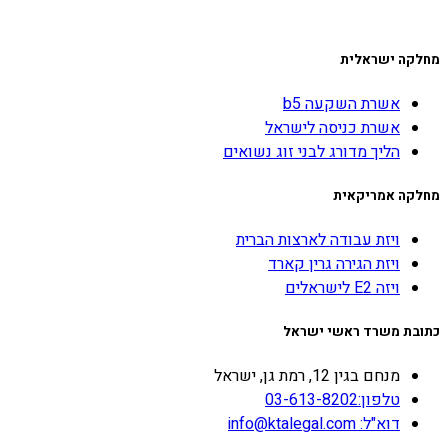
מחלקה ישראלית
אשרת השקעה b5
אשרת כניסה לישראל
הליך מדורג לבני זוג נשואים
מחלקה אמריקאית
ויזת עבודה לארצות הברית
ויזת הגירה גרין קארד
ויזה E2 לישראלים
כתובת משרד ראשי ישראל
מנחם בגין 12, רמת גן, ישראל
טלפון:03-613-8202
דוא"ל: info@ktalegal.com