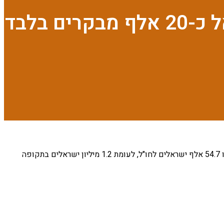
 בלבד
מדובר בפחות מעשרה אחוז מהיקף המבקרים אשתקד – אז נכנסו לישראל 324 אלף מבקרים. עוד עולה על פי הלמ"ס, כי בחודש שעבר יצאו 54.7 אלף ישראלים לחו"ל, לעומת 1.2 מיליון ישראלים בתקופה