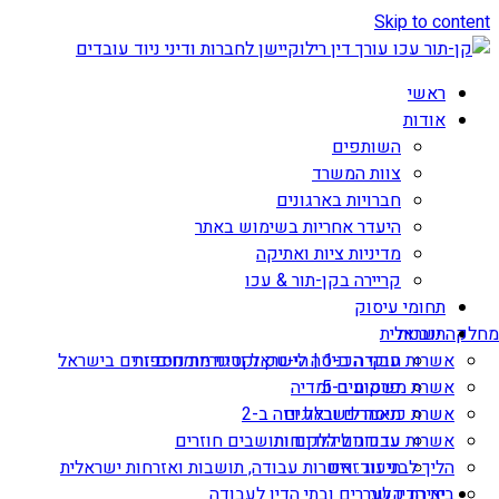
Skip to content
ראשי
אודות
השותפים
צוות המשרד
חברויות בארגונים
היעדר אחריות בשימוש באתר
מדיניות ציות ואתיקה
קריירה בקן-תור & עכו
תחומי עיסוק
תובנות
מחלקה ישראלית
אשרות עבודה ב-1 | הי-טק וקטגוריות נוספות
חוקי הכניסה לישראל ודיני מומחים זרים בישראל
אשרת משקיע ב-5
פרסומים ומדיה
מאמרים ובלוגים
אשרת כניסה לישראל ויזה ב-2
עדכונים ללקוחות
אשרות עבודה ליהודים ותושבים חוזרים
הליך לבני זוג זרים
תיעוד: אשרות עבודה, תושבות ואזרחות ישראלית
יצירת קשר
בית הדין לעררים ובתי הדין לעבודה