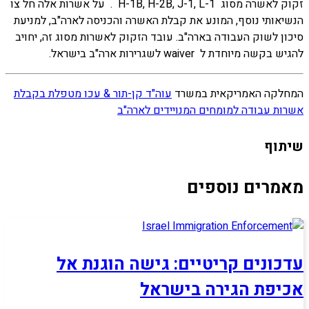
זקוק לאשרה מסוג H-1B, H-2B, J-1, L-1 . על אשרות אלה חל צו
הנשיאותי נוסף, המונע את קבלת האשרה והכניסה לארה"ב, למניעת
סיכון לשוק העבודה בארה"ב. עובד הזקוק לאשרות מסוג זה, יחויב
להגיש בקשה מיוחדת ל waiver לשגרירות ארה"ב בישראל.
המחלקה האמריקאית במשרד
עוה"ד קן-תור & עכו מטפלת בקבלת
אשרות עבודה למומחים המנויידים לארה"ב
שיתוף
מאמרים נוספים
עדכונים קריטיים: גישה הוגנת אל
אכיפת הגירה בישראל