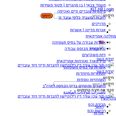
מעמד צבאי | בן מהגרים | פטור משירות
KIT HR Login
ביקורות עובדים זרים ואכיפה
חיפוש
חיפוש
חובות המעביד כלפי עובד זר
מדריכים
אגרות מדינה | אשרות
מחלקה אמריקאית
אשרות עבודה על בסיס תעסוקה
גרין קארד מבוסס עבודה
ויזת משקיעים
יצירת קשר
גרין קארד ואזרחות אמריקאית​
אשרות על בסיס משפחתי
יצירת קשר
קטגוריות מיוחדות
חיפוש
התמחויות נוספות
חיפוש
מושגים ומונחים בדיני הכניסה לארה"ב
סגור את תיבת החיפוש
تأشيرات للولايات المتّحدة
מקרקעין
מכירת נכס
ראשי
רכישת נכס
אודות