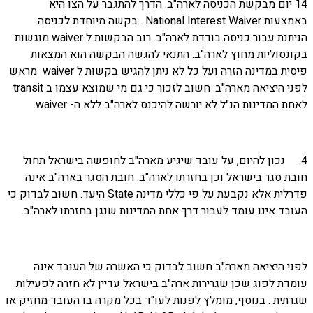
14 יום מבקשת הכניסה לארה"ב. הדרך להתגבר על הצו היא
באמצעות National Interest Waiver . בקשה מיוחדת לכניסה
הניתנת עבור כניסה בודדת לארה"ב. רוב הבקשות ל waiver מוגשות
בקונסוליות מחוץ לארה"ב. התנאי להגשה הבקשה הוא המצאות
פיסית במדינה הזרה ועל כל לא ניתן להגיש בקשות ל waiver מראש
לפני היציאה מארה"ב. חשוב לזכור כי גם מי שמוצא עצמו ב transit
לאחת המדינות הנ"ל לא יורשה להיכנס לארה"ב ללא ה- waiver.
4. נכון להיום, על עובד שיגיע מארה"ב לחופשה בישראל תחול
חובת סגר בישראל וכן בחזרתו לארה"ב. חובת הסגר בארה"ב אינה
פדרלית אלא נקבעת על פי כללי מדינה State היעד. חשוב לבדוק כי
העובד אינו עומד לעבור דרך אחת המדינות שנגן בחזרתו לארה"ב.
לפני היציאה מארה"ב חשוב לבדוק כי האשרה של העובד אינה
עומדת לפוג שכן שגרירות ארה"ב בישראל עדיין לא חזרה לפעילות
שגרתית . בנוסף, מומלץ לפנות לעו"ד בכל מקרה בו העובד מחזיק או