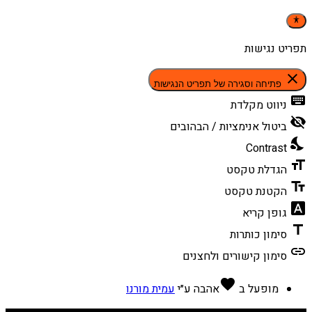
תפריט נגישות
close
פתיחה וסגירה של תפריט הנגישות
keyboard
ניווט מקלדת
visibility_off
ביטול אנימציות / הבהובים
nights_stay
Contrast
format_size
הגדלת טקסט
text_fields
הקטנת טקסט
font_download
גופן קריא
title
סימון כותרות
link
סימון קישורים ולחצנים
favorite
מופעל ב
אהבה
ע״י
עמית מורנו