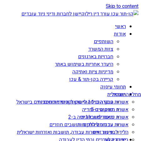
Skip to content
ראשי
אודות
השותפים
צוות המשרד
חברויות בארגונים
היעדר אחריות בשימוש באתר
מדיניות ציות ואתיקה
קריירה בקן-תור & עכו
תחומי עיסוק
תובנות
מחלקה ישראלית
אשרות עבודה ב-1 | הי-טק וקטגוריות נוספות
חוקי הכניסה לישראל ודיני מומחים זרים בישראל
אשרת משקיע ב-5
פרסומים ומדיה
מאמרים ובלוגים
אשרת כניסה לישראל ויזה ב-2
עדכונים ללקוחות
אשרות עבודה ליהודים ותושבים חוזרים
הליך לבני זוג זרים
תיעוד: אשרות עבודה, תושבות ואזרחות ישראלית
יצירת קשר
בית הדין לעררים ובתי הדין לעבודה