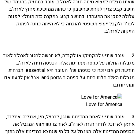
שאינו מצליח למצוא טיסה חזרה לארה"ב. עובד במחזיק במעמד של
תושב קבע צריך לקחת שחשבון כי שהות ממושכת מחוץ לארה"ב
עלולה לסכן את המעמדו כתושב קבע. במקרה כזה מומלץ לפנות
לעו"ד ולקבל ייעוץ משפטי להוכחה כי לא הייתה כוונה לניתוק
הזיקות לארה"ב.
2. עובד שיגיע למקסיקו או לקנדה, לא יורשה לחזור לארה"ב לאור
מגבלות החלות על כניסה ממדינות אלה. הכניסה חזרה לארה"ב
תורשה רק אם יוכח כי כניסתו של העובד היא essential הכרחית.
מגבלות האלה חלות היום על כניסה ב land ports אבל אין לדעת אם
ומתי יורחבו.
Love for America
3. עובד שיגיע לאחת ממדינות שנגן, לברזיל, סין, אנגליה, אירלנד,
איראן לא יוכל לחזור חזרה לארה"ב לאור צו נשיאותי המגביל את
הכניסה ממדינות אלה. הצו חל על כל מי שנמצא במדינות אלה בתוך