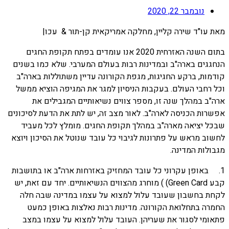
נובמבר 22, 2020
מאת עו"ד שירה קליין, מחלקה אמריקאית קן-תור & עכו|
בתום השנה האזרחית 2020 אנו עומדים בפתח תקופת החגים
הנחגגים בארה"ב ובמדינות רבות בעולם המערבי. שלא כמו בשנים
קודמות, ברקע החגיגות, מגפת הקורונה עדיין משתוללות בארה"ב
וכל רחבי העולם. בעקבות הניסיון למגר את המגיפה הוציא ממשל
ארה"ב במהלך שנה זו, מספר צווים נשיאותיים המגבילים את
אפשרות הכניסה לארה"ב. לאור מצב זה, יש לתת את הדעת לסיכונים
שבכל יציאה מארה"ב במהלך תקופת החגים. מומלץ לכל מעביד
לחשוב מראש על פתרונות לגיבוי כל עובד שנוטל את הסיכון ויוצא
מגבולות המדינה.
1. באופן עקרוני כל עובד המחזיק באזרחות ארה"ב או בתושבות
קבע Green Card) ) מוחרג מהצווים הנשיאותיים. יחד עם זאת, יש
לקחת בחשבון שעובד עלול למצוא על עצמו במדינה שבה חלה
החמרה בתחלואת הקורונה. מדינות רבות נאלצות באופן כמעט
פתאומי לסגור את שעריהן. העובד עלול למצוא על עצמו במצב